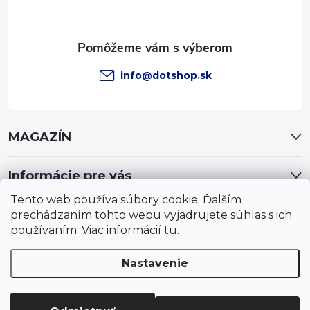
i
e
info
@
dotshop.sk
MAGAZÍN
Informácie pre vás
Tento web používa súbory cookie. Ďalším
prechádzaním tohto webu vyjadrujete súhlas s ich
používaním. Viac informácií
tu
.
Nastavenie
Copyright 2026
DotShop - všetko pre záhradu, dom, chovateľa,
farmu
. Všetky práva vyhradené.
Upraviť nastavenie cookies