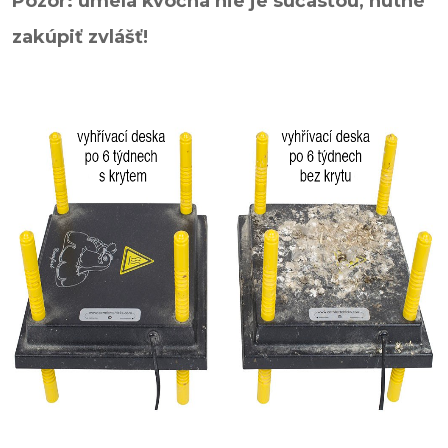
Pozor: umelá kvočná nie je súčasťou, nutné
zakúpiť zvlášť!