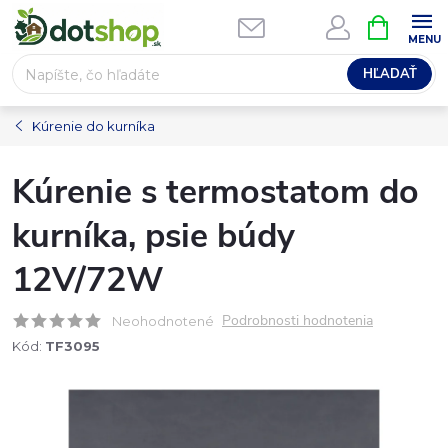
Prejsť
NÁKUPN
na
KOŠÍK
obsah
HĽADAŤ
Kúrenie do kurníka
Kúrenie s termostatom do
kurníka, psie búdy
12V/72W
Podrobnosti hodnotenia
Neohodnotené
Kód:
TF3095