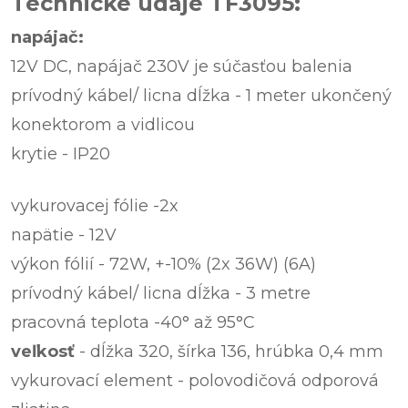
Technické údaje TF3095:
napájač:
12V DC, napájač 230V je súčasťou balenia
prívodný kábel/ licna dĺžka - 1 meter ukončený
konektorom a vidlicou
krytie - IP20
vykurovacej fólie -2x
napätie - 12V
výkon fólií - 72W, +-10% (2x 36W) (6A)
prívodný kábel/ licna dĺžka - 3 metre
pracovná teplota -40° až 95°C
veľkosť
- dĺžka 320, šírka 136, hrúbka 0,4 mm
vykurovací element - polovodičová odporová