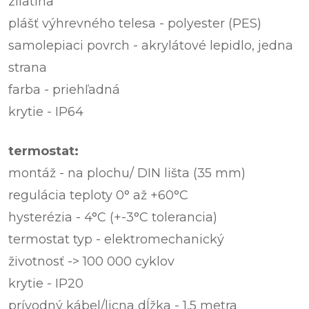
zliatina
plášť výhrevného telesa - polyester (PES)
samolepiaci povrch - akrylátové lepidlo, jedna
strana
farba - priehľadná
krytie - IP64
termostat:
montáž - na plochu/ DIN lišta (35 mm)
regulácia teploty 0° až +60°C
hysterézia - 4°C (+-3°C tolerancia)
termostat typ - elektromechanický
životnosť -> 100 000 cyklov
krytie - IP20
prívodný kábel/licna dĺžka - 1,5 metra