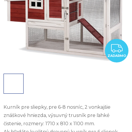
Z
ZADARMO
Kurník pre sliepky, pre 6-8 nosníc, 2 vonkajšie
znáškové hniezda, výsuvný trusník pre ľahké
čistenie, rozmery: 1710 x 810 x 1100 mm.
Ak hľadáte kvalitný drevený kurník pre 6 sliepok,