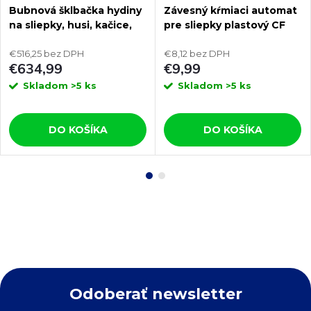
Bubnová šklbačka hydiny
Závesný kŕmiaci automat
na sliepky, husi, kačice,
pre sliepky plastový CF
morky CIMUKA YL-PL03-G
012.40 VENERE - 8kg
€516,25 bez DPH
€8,12 bez DPH
€634,99
€9,99
Skladom
>5 ks
Skladom
>5 ks
DO KOŠÍKA
DO KOŠÍKA
Odoberať newsletter