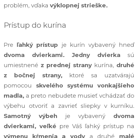
problém, vďaka
výklopnej strieške.
Prístup do kurína
Pre
ľahký prístup
je kurín vybavený hneď
dvoma dvierkami.
Jedny dvierka
sú
umiestnené
z prednej strany
kurína,
druhé
z bočnej strany,
ktoré sa uzatvárajú
pomocou
skvelého systému vonkajšieho
madla,
a preto nebudete musieť vchádzať do
výbehu otvoriť a zavrieť sliepky v kurníku.
Samotný výbeh
je vybavený
dvoma
dvierkami,
veľké
pre Váš ľahký prístup na
výmenu kŕmenia a vody
a druhé
malé