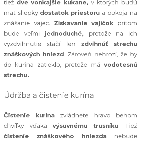
tiež
dve vonkajšie kukane,
v ktorých budú
mať sliepky
dostatok priestoru
a pokoja na
znášanie vajec.
Získavanie vajíčok
pritom
bude veľmi
jednoduché,
pretože na ich
vyzdvihnutie stačí len
zdvihnúť strechu
znáškových hniezd
. Zároveň nehrozí, že by
do kurína zatieklo, pretože má
vodotesnú
strechu.
Údržba a čistenie kurína
Čistenie kurína
zvládnete hravo behom
chvíľky vďaka
výsuvnému trusníku
. Tiež
čistenie znáškového hniezda
nebude