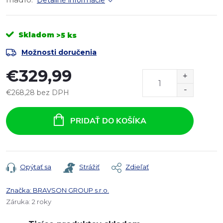
Detailné informácie
Skladom
>5 ks
Možnosti doručenia
€329,99
€268,28 bez DPH
Jednotková
cena:
PRIDAŤ DO KOŠÍKA
Opýtať sa
Strážiť
Zdieľať
Značka:
BRAVSON GROUP s.r.o.
Záruka
:
2 roky