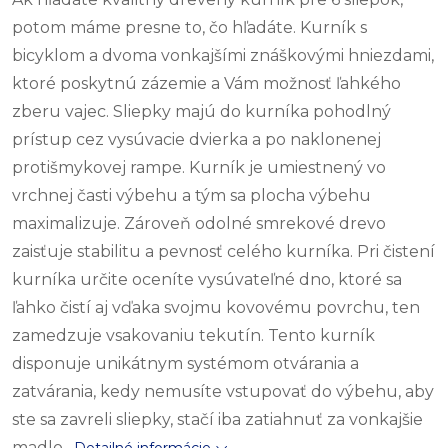
potom máme presne to, čo hľadáte. Kurník s
bicyklom a dvoma vonkajšími znáškovými hniezdami,
ktoré poskytnú zázemie a Vám možnosť ľahkého
zberu vajec. Sliepky majú do kurníka pohodlný
prístup cez vysúvacie dvierka a po naklonenej
protišmykovej rampe. Kurník je umiestnený vo
vrchnej časti výbehu a tým sa plocha výbehu
maximalizuje. Zároveň odolné smrekové drevo
zaisťuje stabilitu a pevnosť celého kurníka. Pri čistení
kurníka určite oceníte vysúvateľné dno, ktoré sa
ľahko čistí aj vďaka svojmu kovovému povrchu, ten
zamedzuje vsakovaniu tekutín. Tento kurník
disponuje unikátnym systémom otvárania a
zatvárania, kedy nemusíte vstupovať do výbehu, aby
ste sa zavreli sliepky, stačí iba zatiahnuť za vonkajšie
madlo.