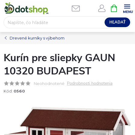
Prejsť
NÁKUPN
na
KOŠÍK
obsah
HĽADAŤ
Drevené kurníky s výbehom
Kurín pre sliepky GAUN
10320 BUDAPEST
Podrobnosti hodnotenia
Neohodnotené
Kód:
0560