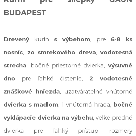
BUDAPEST
Drevený
kurín
s výbehom
, pre
6-8 ks
nosníc
,
zo smrekového dreva
,
vodotesná
strecha
, bočné priestorné dvierka,
výsuvné
dno
pre ľahké čistenie,
2 vodotesné
znáškové hniezda
, uzatváratelné vnútorné
dvierka s madlom
, 1 vnútorná hrada,
bočné
vyklápacie dvierka na výbehu
, velké predné
dvierka pre ľahký prístup, rozmery