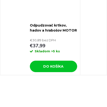
Odpudzovač krtkov,
hadov a hrabošov MOTOR
VIBRASONIC M6
€30,89 bez DPH
€37,99
Skladom
>5 ks
DO KOŠÍKA