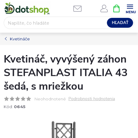
Prejsť
NÁKUPN
na
KOŠÍK
obsah
HĽADAŤ
Kvetináče
Kvetináč, vyvýšený záhon
STEFANPLAST ITALIA 43
šedá, s mriežkou
Podrobnosti hodnotenia
Neohodnotené
Kód:
0645