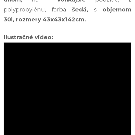
polypropylénu, farba
šedá,
s
objemom
30l,
rozmery 43x43x142cm.
Ilustračné video: