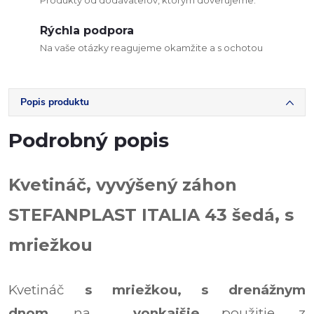
Produkty od dodávateľov, ktorým dôverujeme.
Rýchla podpora
Na vaše otázky reagujeme okamžite a s ochotou
Popis produktu
Podrobný popis
Kvetináč, vyvýšený záhon
STEFANPLAST ITALIA 43 šedá, s
mriežkou
Kvetináč
s mriežkou,
s drenážnym
dnom,
na
vonkajšie
použitie, z