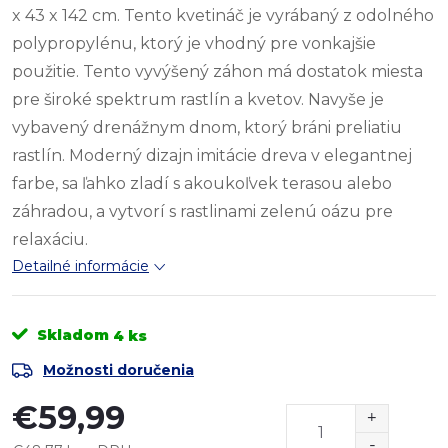
x 43 x 142 cm. Tento kvetináč je vyrábaný z odolného
polypropylénu, ktorý je vhodný pre vonkajšie
použitie. Tento vyvýšený záhon má dostatok miesta
pre široké spektrum rastlín a kvetov. Navyše je
vybavený drenážnym dnom, ktorý bráni preliatiu
rastlín. Moderný dizajn imitácie dreva v elegantnej
farbe, sa ľahko zladí s akoukoľvek terasou alebo
záhradou, a vytvorí s rastlinami zelenú oázu pre
relaxáciu.
Detailné informácie
Skladom
4 ks
Možnosti doručenia
€59,99