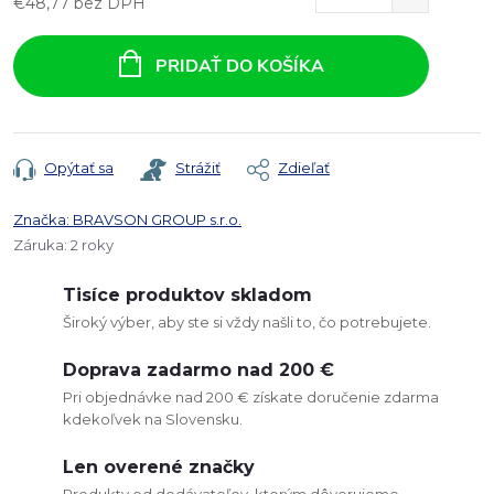
€48,77 bez DPH
Jednotková
cena:
PRIDAŤ DO KOŠÍKA
Opýtať sa
Strážiť
Zdieľať
Značka:
BRAVSON GROUP s.r.o.
Záruka
:
2 roky
Tisíce produktov skladom
Široký výber, aby ste si vždy našli to, čo potrebujete.
Doprava zadarmo nad 200 €
Pri objednávke nad 200 € získate doručenie zdarma
kdekoľvek na Slovensku.
Len overené značky