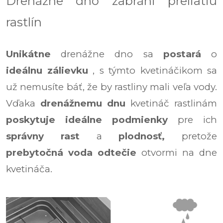
Drenážne dno zabráni preliatiu
rastlín
Unikátne
drenážne dno sa
postará
o
ideálnu zálievku
, s týmto kvetináčikom sa
už nemusíte báť, že by rastliny mali veľa vody.
Vďaka
drenážnemu dnu
kvetináč rastlinám
poskytuje ideálne podmienky
pre ich
správny rast
a
plodnosť,
pretože
prebytočná voda odtečie
otvormi na dne
kvetináča.