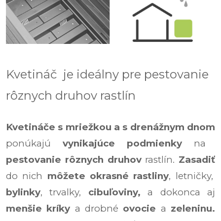
Kvetináč je ideálny pre pestovanie
rôznych
druhov rastlín
Kvetináče s mriežkou a s drenážnym dnom
ponúkajú
vynikajúce podmienky
na
pestovanie
rôznych druhov
rastlín.
Zasadiť
do nich
môžete
okrasné rastliny
, letničky,
bylinky
, trvalky,
cibuľoviny,
a dokonca aj
menšie kríky
a drobné
ovocie
a
zeleninu.