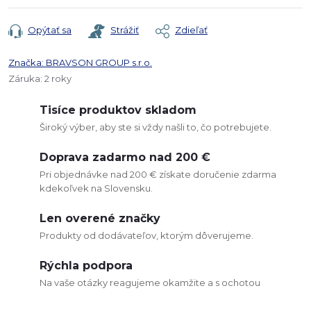
Opýtať sa
Strážiť
Zdieľať
Značka:
BRAVSON GROUP s.r.o.
Záruka
:
2 roky
Tisíce produktov skladom
Široký výber, aby ste si vždy našli to, čo potrebujete.
Doprava zadarmo nad 200 €
Pri objednávke nad 200 € získate doručenie zdarma
kdekoľvek na Slovensku.
Len overené značky
Produkty od dodávateľov, ktorým dôverujeme.
Rýchla podpora
Na vaše otázky reagujeme okamžite a s ochotou