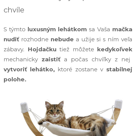
chvíle
S týmto
luxusným lehátkom
sa Vaša
mačka
nudiť
rozhodne
nebude
a užije si s ním veľa
zábavy.
Hojdačku
tiež môžete
kedykoľvek
mechanicky
zaistiť
a počas chvíľky z nej
vytvoriť lehátko,
ktoré zostane v
stabilnej
polohe.