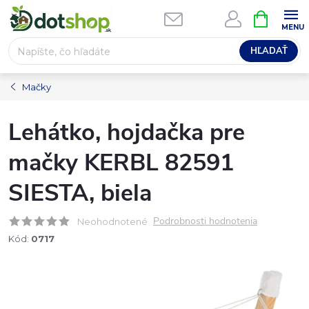
Prejsť
NÁKUPN
na
KOŠÍK
obsah
HĽADAŤ
Mačky
Lehátko, hojdačka pre
mačky KERBL 82591
SIESTA, biela
Podrobnosti hodnotenia
Neohodnotené
Kód:
0717