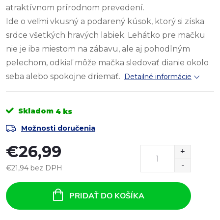
atraktívnom prírodnom prevedení.
Ide o veľmi vkusný a podarený kúsok, ktorý si získa
srdce všetkých hravých labiek. Lehátko pre mačku
nie je iba miestom na zábavu, ale aj pohodlným
pelechom, odkiaľ môže mačka sledovať dianie okolo
seba alebo spokojne driemať.
Detailné informácie
Skladom
4 ks
Možnosti doručenia
€26,99
€21,94 bez DPH
Jednotková
cena:
PRIDAŤ DO KOŠÍKA