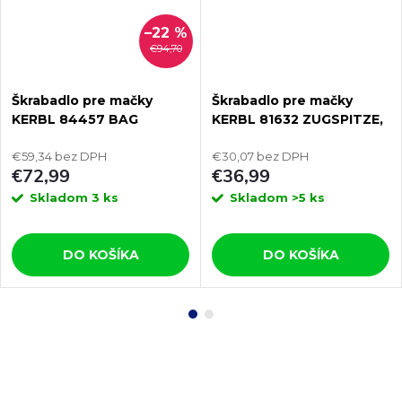
–22 %
€94,70
Škrabadlo pre mačky
Škrabadlo pre mačky
KERBL 84457 BAG
KERBL 81632 ZUGSPITZE,
CLIMBER, sisalové,
sada nástenných
závesné 260x16x16 cm
€59,34 bez DPH
poschodí, béžová, 5 ks
€30,07 bez DPH
€72,99
€36,99
Skladom
3 ks
Skladom
>5 ks
DO KOŠÍKA
DO KOŠÍKA