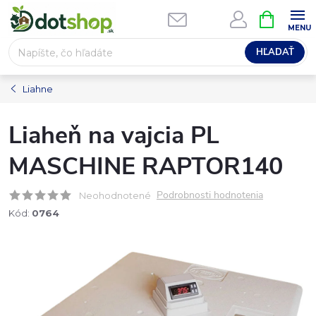
Prejsť
NÁKUPN
na
KOŠÍK
obsah
HĽADAŤ
Liahne
Liaheň na vajcia PL
MASCHINE RAPTOR140
Podrobnosti hodnotenia
Neohodnotené
Kód:
0764