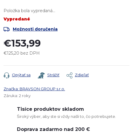
Položka bola vypredaná…
Vypredané
Možnosti doručenia
€153,99
€125,20 bez DPH
Jednotková
cena:
Opýtať sa
Strážiť
Zdieľať
Značka:
BRAVSON GROUP s.r.o.
Záruka
:
2 roky
Tisíce produktov skladom
Široký výber, aby ste si vždy našli to, čo potrebujete.
Doprava zadarmo nad 200 €