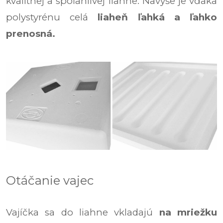
kvalitnej a spoľahlivej liahne.
Navyše je vďaka
polystyrénu celá
liaheň ľahká a ľahko
prenosná.
Otáčanie vajec
Vajíčka sa do liahne vkladajú
na mriežku