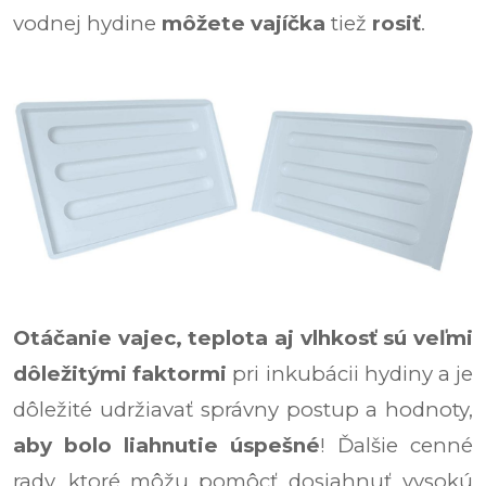
vodnej hydine
môžete vajíčka
tiež
rosiť
.
Otáčanie vajec, teplota
aj
vlhkosť sú veľmi
dôležitými faktormi
pri inkubácii hydiny a je
dôležité udržiavať správny postup a hodnoty,
aby bolo liahnutie úspešné
!
Ďalšie cenné
rady, ktoré môžu pomôcť dosiahnuť vysokú