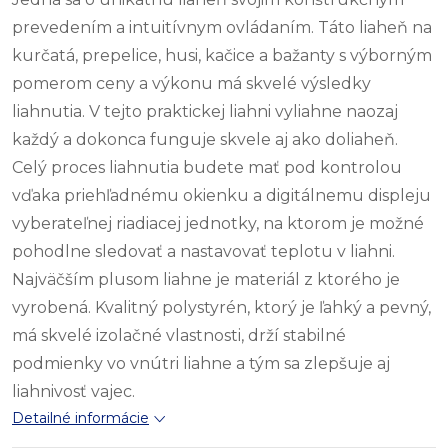
prevedením a intuitívnym ovládaním. Táto liaheň na
kurčatá, prepelice, husi, kačice a bažanty s výborným
pomerom ceny a výkonu má skvelé výsledky
liahnutia. V tejto praktickej liahni vyliahne naozaj
každý a dokonca funguje skvele aj ako doliaheň.
Celý proces liahnutia budete mať pod kontrolou
vďaka priehľadnému okienku a digitálnemu displeju
vyberateľnej riadiacej jednotky, na ktorom je možné
pohodlne sledovať a nastavovať teplotu v liahni.
Najväčším plusom liahne je materiál z ktorého je
vyrobená. Kvalitný polystyrén, ktorý je ľahký a pevný,
má skvelé izolačné vlastnosti, drží stabilné
podmienky vo vnútri liahne a tým sa zlepšuje aj
liahnivosť vajec.
Detailné informácie