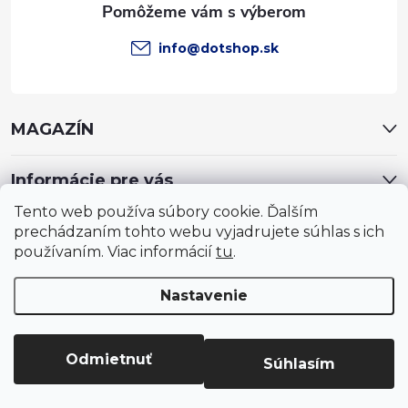
e
info
@
dotshop.sk
MAGAZÍN
Informácie pre vás
Tento web používa súbory cookie. Ďalším
prechádzaním tohto webu vyjadrujete súhlas s ich
používaním. Viac informácií
tu
.
Nastavenie
Copyright 2026
DotShop - všetko pre záhradu, dom, chovateľa,
farmu
. Všetky práva vyhradené.
Upraviť nastavenie cookies
Odmietnuť
Súhlasím
Vytvoril Shoptet