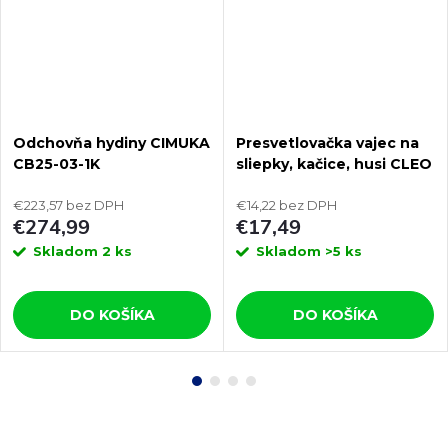
Odchovňa hydiny CIMUKA
Presvetlovačka vajec na
CB25-03-1K
sliepky, kačice, husi CLEO
OVOSCOP 230V
€223,57 bez DPH
€14,22 bez DPH
€274,99
€17,49
Skladom
2 ks
Skladom
>5 ks
DO KOŠÍKA
DO KOŠÍKA