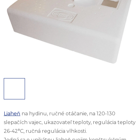
Liaheň
na hydinu, ručné otáčanie, na 120-130
slepačích vajec, ukazovateľ teploty, regulácia teploty
26-42°C, ručná regulácia vlhkosti.
Jedná sa o unikátnu liaheň svojim konštrukčným