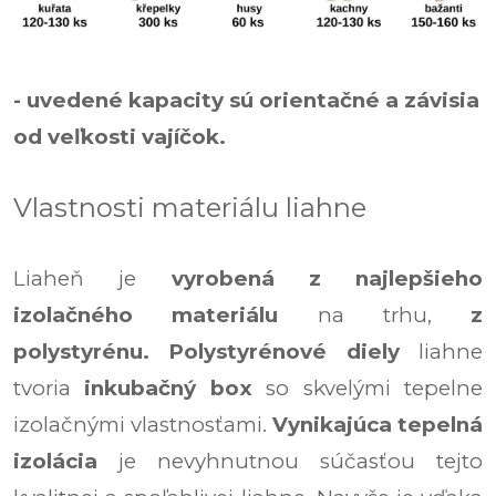
- uvedené kapacity sú orientačné a závisia
od veľkosti vajíčok.
Vlastnosti materiálu liahne
Liaheň je
vyrobená z najlepšieho
izolačného materiálu
na trhu,
z
polystyrénu.
Polystyrénové diely
liahne
tvoria
inkubačný box
so skvelými tepelne
izolačnými vlastnosťami.
Vynikajúca tepelná
izolácia
je nevyhnutnou súčasťou tejto