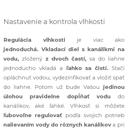
Nastavenie a kontrola vlhkosti
Regulácia vlhkosti
je viac ako
jednoduchá.
Vkladací diel s kanálikmi na
vodu,
zložený
z dvoch častí,
sa do liahne
jednoducho vkladá a
ľahko sa čistí.
Stačí
opláchnuť vodou, vydezinfikovať a vložiť späť
do liahne.
Potom už bude Vašou
jedinou
úlohou pravidelne dopĺňať vodu
do
kanálikov, aké ľahké.
Vlhkosť si môžete
ľubovoľne regulovať
podľa svojich potrieb
nalievaním vody do rôznych kanálikov
a pri