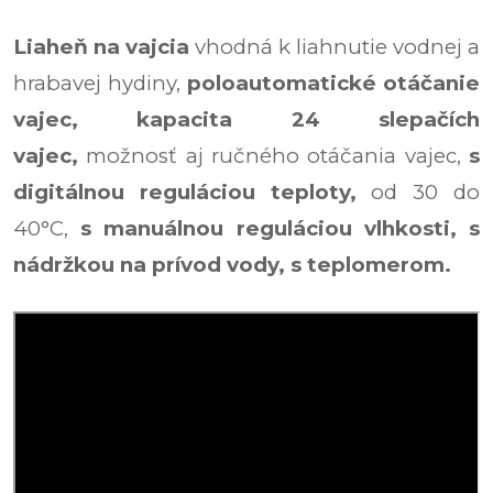
Liaheň na vajcia
vhodná k
liahnutie vodnej a
hrabavej hydiny,
poloautomatické otáčanie
vajec,
kapacita 24 slepačích
vajec,
možnosť aj ručného otáčania vajec,
s
digitálnou reguláciou teploty,
od 30 do
40°C,
s manuálnou reguláciou vlhkosti,
s
nádržkou na prívod vody,
s teplomerom.