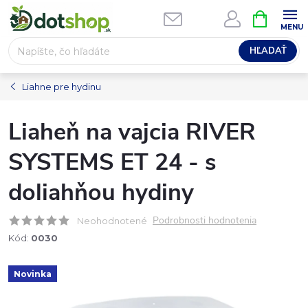
Prejsť
NÁKUPN
na
KOŠÍK
obsah
HĽADAŤ
Liahne pre hydinu
Liaheň na vajcia RIVER
SYSTEMS ET 24 - s
doliahňou hydiny
Podrobnosti hodnotenia
Neohodnotené
Kód:
0030
Novinka