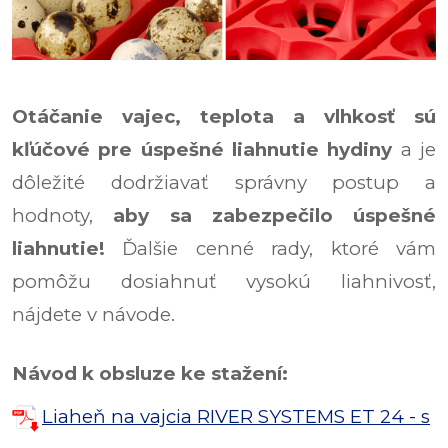
Otáčanie vajec, teplota a vlhkosť sú
kľúčové pre úspešné liahnutie hydiny
a je
dôležité dodržiavať správny postup a
hodnoty,
aby sa zabezpečilo úspešné
liahnutie!
Ďalšie cenné rady, ktoré vám
pomôžu dosiahnuť vysokú liahnivosť,
nájdete v návode.
Návod k obsluze ke stažení:
Liaheň na vajcia RIVER SYSTEMS ET 24 - s