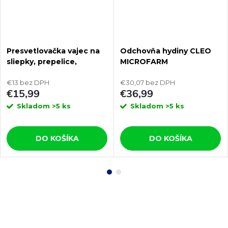
Presvetlovačka vajec na
Odchovňa hydiny CLEO
sliepky, prepelice,
MICROFARM
bažanty, kačice, husi
PUISOR EC-01B
€13 bez DPH
€30,07 bez DPH
€15,99
€36,99
Skladom
>5 ks
Skladom
>5 ks
DO KOŠÍKA
DO KOŠÍKA