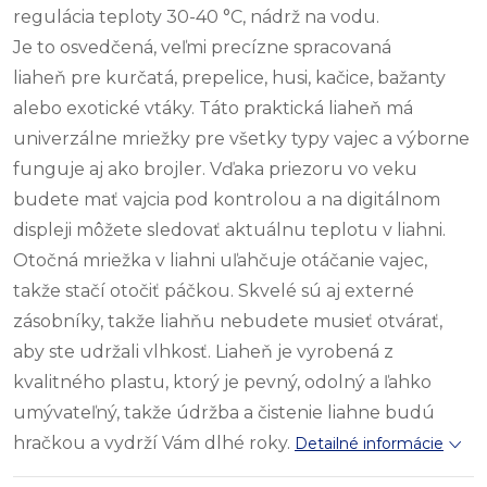
regulácia teploty 30-40 °C, nádrž na vodu.
Je to osvedčená, veľmi precízne spracovaná
liaheň pre kurčatá, prepelice, husi, kačice, bažanty
alebo exotické vtáky. Táto praktická liaheň má
univerzálne mriežky pre všetky typy vajec a výborne
funguje aj ako brojler. Vďaka priezoru vo veku
budete mať vajcia pod kontrolou a na digitálnom
displeji môžete sledovať aktuálnu teplotu v liahni.
Otočná mriežka v liahni uľahčuje otáčanie vajec,
takže stačí otočiť páčkou. Skvelé sú aj externé
zásobníky, takže liahňu nebudete musieť otvárať,
aby ste udržali vlhkosť. Liaheň je vyrobená z
kvalitného plastu, ktorý je pevný, odolný a ľahko
umývateľný, takže údržba a čistenie liahne budú
hračkou a vydrží Vám dlhé roky.
Detailné informácie