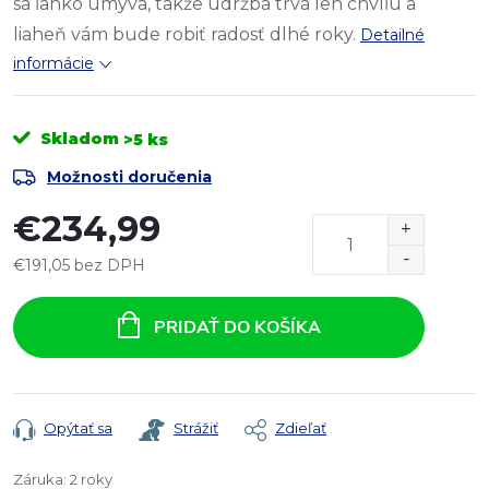
sa ľahko umýva, takže údržba trvá len chvíľu a
liaheň vám bude robiť radosť dlhé roky.
Detailné
informácie
Skladom
>5 ks
Možnosti doručenia
€234,99
€191,05 bez DPH
Jednotková
cena:
PRIDAŤ DO KOŠÍKA
Opýtať sa
Strážiť
Zdieľať
Záruka
:
2 roky