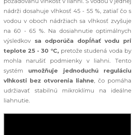
požadovanú vlhkosť v liahni. S vodou v jednej
nádrži dosahuje vlhkosť 45 - 55 %, zatiaľ čo s
vodou v oboch nádržiach sa vlhkosť zvyšuje
na 60 - 65 %. Na dosiahnutie optimálnych
výsledkov
sa odporúča dopĺňať vodu pri
teplote 25 - 30 °C,
pretože studená voda by
mohla narušiť podmienky v liahni. Tento
systém
umožňuje jednoduchú reguláciu
vlhkosti bez otvorenia liahne
, čo pomáha
udržiavať stabilnú mikroklímu na ideálne
liahnutie.