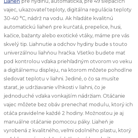
Liaheň
pre hydinu, automatická, pre 49 slepačích
vajec, ukazovateľ teploty, digitálna regulácia teploty
30-40 °C, nádrž na vodu. Ak hľadáte kvalitnú
automatickú liaheň pre kurčatá, prepelice, husi,
kačice, bažanty alebo exotické vtáky, máme pre vás
skvelý tip. Liahnutie a odchov hydiny bude s touto
univerzálnou liahňou hračka. Všetko budete mať
pod kontrolou vďaka priehľadným otvorom vo veku
a digitálnemu displeju, na ktorom môžete pohodlne
sledovať teplotu v liahni. Jediné, o čo sa musíte
starať, je udržiavanie vlhkosti v liahni, čo je
jednoduché vďaka vonkajším nádržiam. Otáčanie
vajec môžete bez obáv prenechať modulu, ktorý ich
otáča pravidelne každé 2 hodiny. Možnosťou je aj
manuálne otáčanie pomocou páky. Liaheň je
vyrobená z kvalitného, veľmi odolného plastu, ktorý