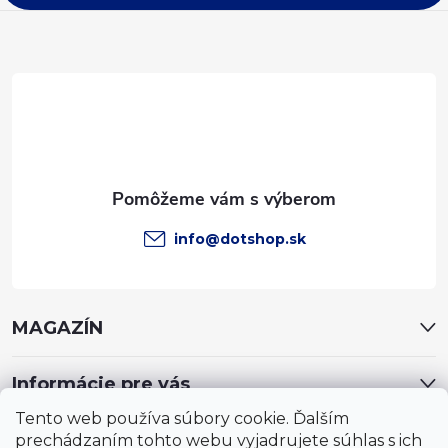
ä
t
i
e
info
@
dotshop.sk
MAGAZÍN
Informácie pre vás
Tento web používa súbory cookie. Ďalším
prechádzaním tohto webu vyjadrujete súhlas s ich