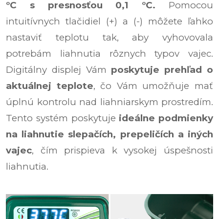
°C s presnosťou 0,1 °C.
Pomocou
intuitívnych tlačidiel (+) a (-) môžete ľahko
nastaviť teplotu tak, aby vyhovovala
potrebám liahnutia rôznych typov vajec.
Digitálny displej Vám
poskytuje prehľad o
aktuálnej teplote
, čo Vám umožňuje mať
úplnú kontrolu nad liahniarskym prostredím.
Tento systém poskytuje
ideálne podmienky
na liahnutie slepačích, prepeličích a iných
vajec
, čím prispieva k vysokej úspešnosti
liahnutia.