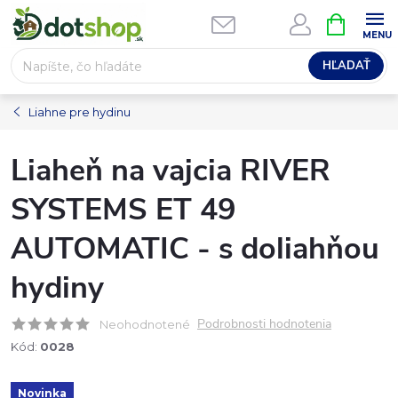
Prejsť
NÁKUPN
na
KOŠÍK
obsah
HĽADAŤ
Liahne pre hydinu
Liaheň na vajcia RIVER
SYSTEMS ET 49
AUTOMATIC - s doliahňou
hydiny
Podrobnosti hodnotenia
Neohodnotené
Kód:
0028
Novinka