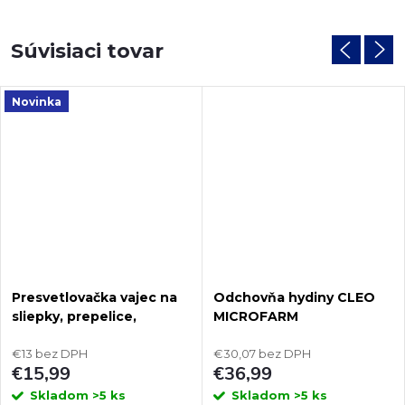
Súvisiaci tovar
Novinka
Presvetlovačka vajec na
Odchovňa hydiny CLEO
sliepky, prepelice,
MICROFARM
bažanty, kačice, husi
PUISOR EC-01B
€13 bez DPH
€30,07 bez DPH
€15,99
€36,99
Skladom
>5 ks
Skladom
>5 ks