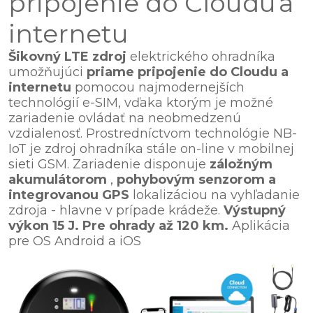
pripojenie do Cloudu
a
internetu
Šikovný LTE zdroj
elektrického ohradníka
umožňujúci
priame pripojenie do Cloudu a
internetu
pomocou najmodernejších
technológií e-SIM, vďaka ktorým je možné
zariadenie ovládať na neobmedzenú
vzdialenosť. Prostredníctvom technológie NB-
IoT je zdroj ohradníka stále on-line v mobilnej
sieti GSM. Zariadenie disponuje
záložným
akumulátorom
,
pohybovým senzorom a
integrovanou GPS
lokalizáciou na vyhľadanie
zdroja - hlavne v prípade krádeže.
Výstupný
výkon 15 J. Pre ohrady až 120 km.
Aplikácia
pre OS Android a iOS