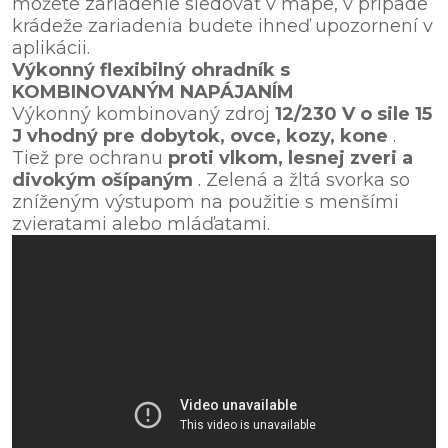
môžete zariadenie sledovať v mape, v prípade
krádeže zariadenia budete ihneď upozornení v
aplikácii.
Výkonný flexibilný ohradník s
KOMBINOVANÝM NAPÁJANÍM
Výkonný kombinovaný zdroj
12/230 V o sile 15
J vhodný pre dobytok, ovce, kozy, kone
.
Tiež pre ochranu
proti vlkom, lesnej zveri a
divokým ošípaným
. Zelená a žltá svorka so
zníženým výstupom na použitie s menšími
zvieratami alebo mláďatami.