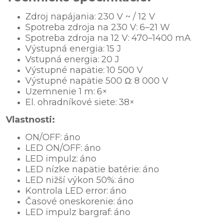
Zdroj napájania:
230 V ~ / 12 V
Spotreba zdroja na 230 V:
6–21 W
Spotreba zdroja na 12 V:
470–1400 mA
Výstupná energia:
15 J
Vstupná energia:
20 J
Výstupné napätie:
10 500 V
Výstupné napätie 500 Ω:
8 000 V
Uzemnenie 1 m:
6×
El. ohradníkové siete:
38×
Vlastnosti:
ON/OFF:
áno
LED ON/OFF:
áno
LED impulz:
áno
LED nízke napätie batérie:
áno
LED nižší výkon 50%:
áno
Kontrola LED error:
áno
Časové oneskorenie:
áno
LED impulz bargraf:
áno