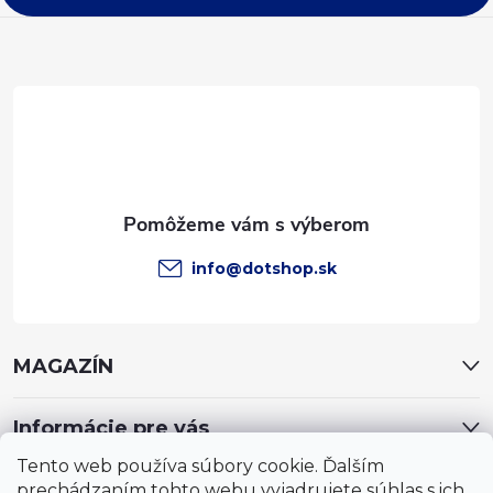
ä
t
i
e
info
@
dotshop.sk
MAGAZÍN
Informácie pre vás
Tento web používa súbory cookie. Ďalším
prechádzaním tohto webu vyjadrujete súhlas s ich