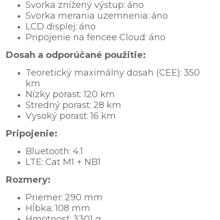
Svorka znížený výstup:
áno
Svorka merania uzemnenia:
áno
LCD displej:
áno
Pripojenie na fencee Cloud:
áno
Dosah a odporúčané použitie:
Teoretický maximálny dosah (CEE):
350
km
Nízky porast:
120 km
Stredný porast:
28 km
Vysoký porast:
16 km
Pripojenie:
Bluetooth:
4.1
LTE:
Cat M1 + NB1
Rozmery:
Priemer:
290 mm
Hĺbka:
108 mm
Hmotnosť:
3301 g