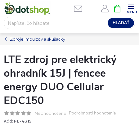
Prejsť
NÁKUPN
na
KOŠÍK
obsah
HĽADAŤ
Zdroje impulzov a skúšačky
LTE zdroj pre elektrický
ohradník 15J | fencee
energy DUO Cellular
EDC150
Podrobnosti hodnotenia
Neohodnotené
Kód:
FE-4315