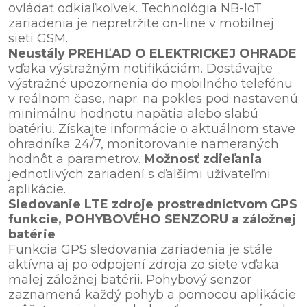
ovládať odkiaľkoľvek. Technológia NB-IoT
zariadenia je nepretržite on-line v mobilnej
sieti GSM.
Neustály PREHĽAD O ELEKTRICKEJ OHRADE
vďaka výstražným notifikáciám. Dostávajte
výstražné upozornenia do mobilného telefónu
v reálnom čase, napr. na pokles pod nastavenú
minimálnu hodnotu napätia alebo slabú
batériu. Získajte informácie o aktuálnom stave
ohradníka 24/7, monitorovanie nameraných
hodnôt a parametrov.
Možnosť zdieľania
jednotlivých zariadení s ďalšími užívateľmi
aplikácie.
Sledovanie LTE zdroje prostredníctvom GPS
funkcie, POHYBOVÉHO SENZORU a záložnej
batérie
Funkcia GPS sledovania zariadenia je stále
aktívna aj po odpojení zdroja zo siete vďaka
malej záložnej batérii. Pohybový senzor
zaznamená každý pohyb a pomocou aplikácie