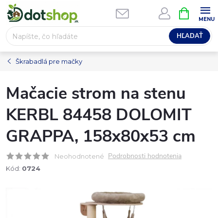
Prejsť
NÁKUPN
na
KOŠÍK
obsah
HĽADAŤ
Škrabadlá pre mačky
Mačacie strom na stenu
KERBL 84458 DOLOMIT
GRAPPA, 158x80x53 cm
Podrobnosti hodnotenia
Neohodnotené
Kód:
0724