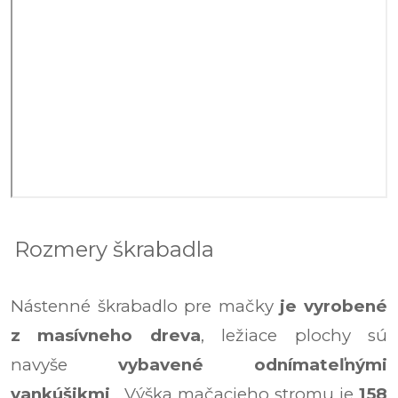
Rozmery škrabadla
Nástenné škrabadlo pre mačky
je vyrobené
z masívneho dreva
, ležiace plochy sú
navyše
vybavené odnímateľnými
vankúšikmi
.
Výška mačacieho stromu je
158