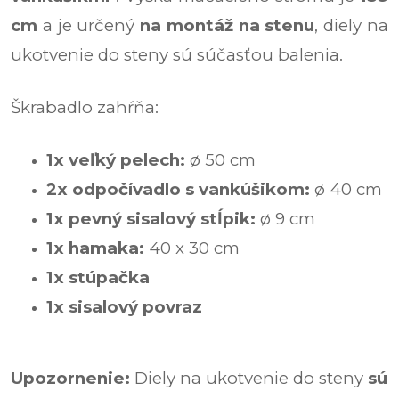
cm
a je určený
na montáž na stenu
,
diely na
ukotvenie do steny sú súčasťou balenia.
Škrabadlo zahŕňa:
1x veľký pelech:
ø 50 cm
2x odpočívadlo s vankúšikom:
ø 40 cm
1x pevný sisalový stĺpik:
ø 9 cm
1x hamaka:
40 x 30 cm
1x stúpačka
1x sisalový povraz
Upozornenie:
Diely na ukotvenie do steny
sú