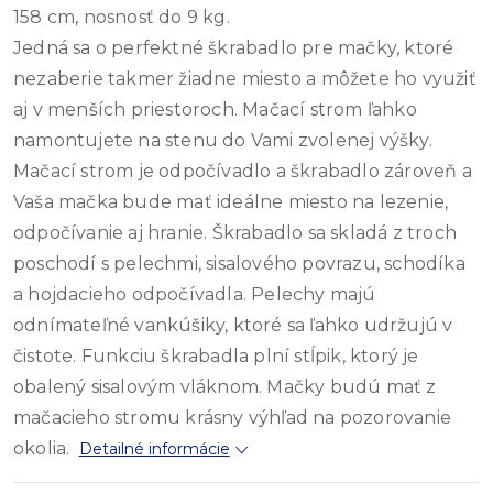
158 cm, nosnosť do 9 kg.
Jedná sa o perfektné škrabadlo pre mačky, ktoré
nezaberie takmer žiadne miesto a môžete ho využiť
aj v menších priestoroch. Mačací strom ľahko
namontujete na stenu do Vami zvolenej výšky.
Mačací strom je odpočívadlo a škrabadlo zároveň a
Vaša mačka bude mať ideálne miesto na lezenie,
odpočívanie aj hranie. Škrabadlo sa skladá z troch
poschodí s pelechmi, sisalového povrazu, schodíka
a hojdacieho odpočívadla. Pelechy majú
odnímateľné vankúšiky, ktoré sa ľahko udržujú v
čistote. Funkciu škrabadla plní stĺpik, ktorý je
obalený sisalovým vláknom. Mačky budú mať z
mačacieho stromu krásny výhľad na pozorovanie
okolia.
Detailné informácie