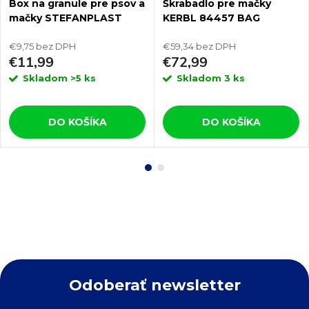
Box na granule pre psov a
Škrabadlo pre mačky
mačky STEFANPLAST
KERBL 84457 BAG
FUSTO 15L
CLIMBER, sisalové,
€9,75 bez DPH
závesné 260x16x16 cm
€59,34 bez DPH
€11,99
€72,99
Skladom
>5 ks
Skladom
3 ks
DO KOŠÍKA
DO KOŠÍKA
Odoberať newsletter