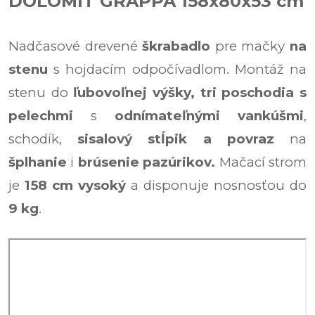
DOLOMIT GRAPPA 158x80x53 cm
Nadčasové drevené
škrabadlo
pre mačky
na
stenu
s hojdacím odpočívadlom. Montáž na
stenu do
ľubovoľnej výšky,
tri poschodia s
pelechmi
s
odnímateľnými vankúšmi
,
schodík,
sisalový stĺpik a povraz
na
šplhanie
i
brúsenie pazúrikov.
Mačací strom
je
158 cm vysoký
a disponuje nosnosťou do
9 kg
.