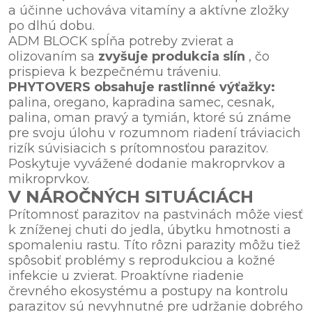
a účinne uchováva vitamíny a aktívne zložky
po dlhú dobu.
ADM BLOCK spĺňa potreby zvierat a
olizovaním sa
zvyšuje produkcia slín
, čo
prispieva k bezpečnému tráveniu.
PHYTOVERS obsahuje rastlinné výťažky:
palina, oregano, kapradina samec, cesnak,
palina, oman pravý a tymián, ktoré sú známe
pre svoju úlohu v rozumnom riadení tráviacich
rizík súvisiacich s prítomnosťou parazitov.
Poskytuje vyvážené dodanie makroprvkov a
mikroprvkov.
V NÁROČNÝCH SITUÁCIÁCH
Prítomnosť parazitov na pastvinách môže viesť
k zníženej chuti do jedla, úbytku hmotnosti a
spomaleniu rastu. Títo rôzni parazity môžu tiež
spôsobiť problémy s reprodukciou a kožné
infekcie u zvierat. Proaktívne riadenie
črevného ekosystému a postupy na kontrolu
parazitov sú nevyhnutné pre udržanie dobrého