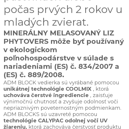
počas prvých 2 rokov u
mladých zvierat.
MINERÁLNY MELASOVANÝ LIZ
PHYTOVERS môže byť používaný
v ekologickom
poľnohospodárstve v súlade s
nariadeniami (ES) č. 834/2007 a
(ES) č. 889/2008.
ADM BLOCK vedierka sú vyrábané pomocou
unikátnej technológie COOLMIX
, ktorá
uchováva čerstvé ingrediencie
, zaisťuje
výnimočnú chutnosť a zvyšuje odolnosť voči
nepriaznivým poveternostným podmienkam.
ADM BLOCKS sú uzavreté pomocou
technológie CALYPAC odolnej voči UV
žiareniu,
ktorá zachováva čerstvosť produktu