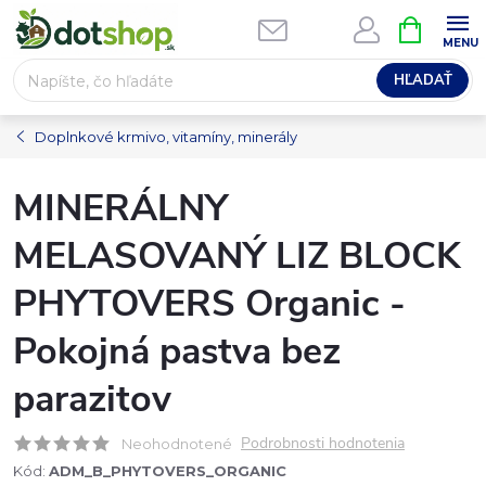
Prejsť
NÁKUPN
na
KOŠÍK
obsah
HĽADAŤ
Doplnkové krmivo, vitamíny, minerály
MINERÁLNY
MELASOVANÝ LIZ BLOCK
PHYTOVERS Organic -
Pokojná pastva bez
parazitov
Podrobnosti hodnotenia
Neohodnotené
Kód:
ADM_B_PHYTOVERS_ORGANIC