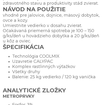
zdravotného stavu a produktivity stád zvierat.
NÁVOD NA POUŽITIE
vhodné pre jalovice, dojnice, mäsový dobytok,
ovce a kozy.
Umiestnite vedierko v dosahu zvierat.
Očakávaná priemerná spotreba je 100 – 150
g/ks/deň u hovädzieho dobytka a 20 g/ks/deň
u kôz a oviec.
ŠPECIFIKÁCIA
Technológia COOLMIX
Uzavretie CALYPAC
Komplex rastlinných výťažkov
Všetky druhy
Balenie: 25 kg vedierko / 120 kg vanička
ANALYTICKÉ ZLOŽKY
METROPRVKY
Fosfor: 3%