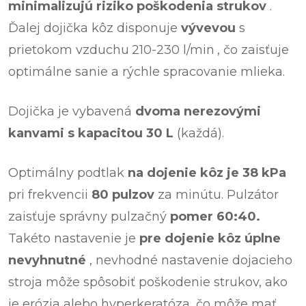
minimalizujú riziko poškodenia strukov
.
Ďalej dojička kôz disponuje
vývevou
s
prietokom vzduchu
210-230 l/min
, čo zaisťuje
optimálne sanie a rýchle spracovanie mlieka.
Dojička je vybavená
dvoma nerezovými
kanvami s kapacitou 30 L
(každá).
Optimálny podtlak
na dojenie kôz je 38 kPa
pri frekvencii
80 pulzov
za minútu. Pulzátor
zaisťuje správny pulzačný
pomer 60:40.
Takéto nastavenie je
pre dojenie kôz úplne
nevyhnutné
, nevhodné nastavenie dojacieho
stroja môže spôsobiť poškodenie strukov, ako
je erózia alebo hyperkeratóza, čo môže mať