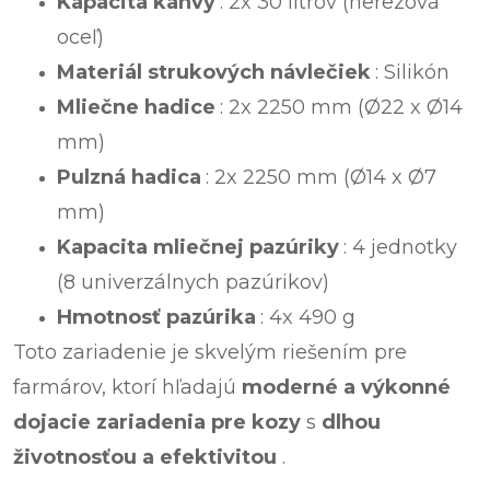
Kapacita kanvy
: 2x 30 litrov (nerezová
oceľ)
Materiál strukových návlečiek
: Silikón
Mliečne hadice
: 2x 2250 mm (Ø22 x Ø14
mm)
Pulzná hadica
: 2x 2250 mm (Ø14 x Ø7
mm)
Kapacita mliečnej pazúriky
: 4 jednotky
(8 univerzálnych pazúrikov)
Hmotnosť pazúrika
: 4x 490 g
Toto zariadenie je skvelým riešením pre
farmárov, ktorí hľadajú
moderné a výkonné
dojacie zariadenia pre kozy
s
dlhou
životnosťou a efektivitou
.