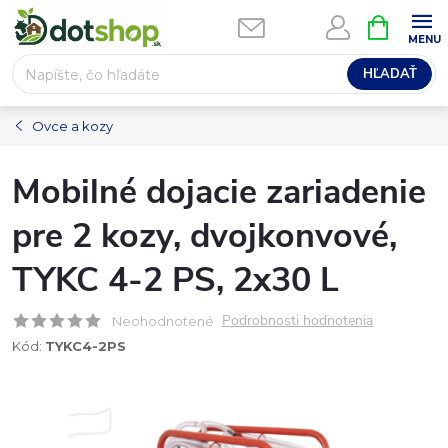
Prejsť
NÁKUPN
na
KOŠÍK
obsah
HĽADAŤ
Ovce a kozy
Mobilné dojacie zariadenie
pre 2 kozy, dvojkonvové,
TYKC 4-2 PS, 2x30 L
Podrobnosti hodnotenia
Neohodnotené
Kód:
TYKC4-2PS