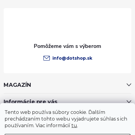
t
i
e
info
@
dotshop.sk
MAGAZÍN
Informácie pre vás
Tento web používa súbory cookie. Ďalším
prechádzaním tohto webu vyjadrujete súhlas s ich
používaním. Viac informácií
tu
.