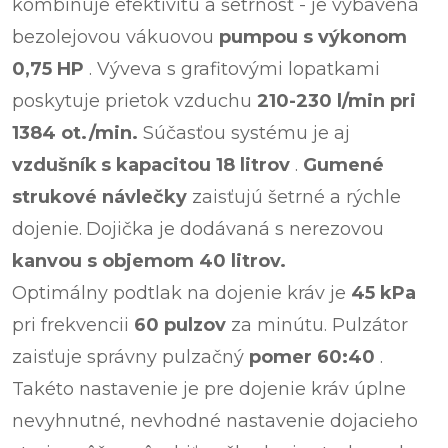
kombinuje efektivitu a šetrnosť - je vybavená
bezolejovou vákuovou
pumpou s výkonom
0,75 HP
. Výveva s grafitovými lopatkami
poskytuje prietok vzduchu
210-230 l/min pri
1384 ot./min.
Súčasťou systému je aj
vzdušník
s kapacitou 18 litrov
.
Gumené
strukové návlečky
zaisťujú šetrné a rýchle
dojenie.
Dojička je dodávaná s nerezovou
kanvou s objemom 40 litrov.
Optimálny podtlak na dojenie kráv je
45 kPa
pri frekvencii
60 pulzov
za minútu. Pulzátor
zaisťuje správny pulzačný
pomer 60:40
.
Takéto nastavenie je pre dojenie kráv úplne
nevyhnutné, nevhodné nastavenie dojacieho