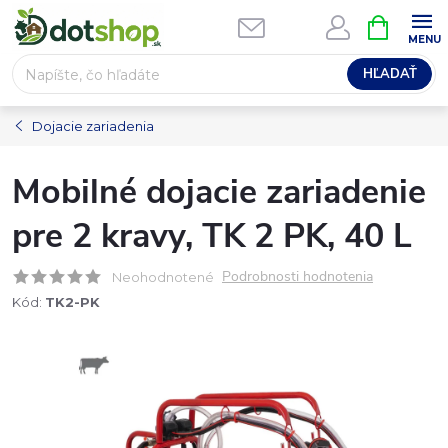
Prejsť
NÁKUPN
na
KOŠÍK
obsah
HĽADAŤ
Dojacie zariadenia
Mobilné dojacie zariadenie
pre 2 kravy, TK 2 PK, 40 L
Podrobnosti hodnotenia
Neohodnotené
Kód:
TK2-PK