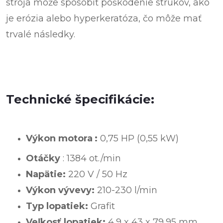
stroja môže spôsobiť poškodenie strukov, ako
je erózia alebo hyperkeratóza, čo môže mať
trvalé následky.
Technické špecifikácie:
Výkon motora
:
0,75 HP (0,55 kW)
Otáčky
: 1384 ot./min
Napätie:
220 V / 50 Hz
Výkon vývevy:
210-230 l/min
Typ lopatiek:
Grafit
Veľkosť lopatiek:
4,9 x 43 x 79,95 mm