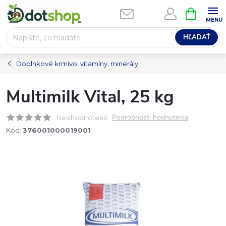
Prejsť
NÁKUPN
na
KOŠÍK
obsah
HĽADAŤ
Doplnkové krmivo, vitamíny, minerály
Multimilk Vital, 25 kg
Podrobnosti hodnotenia
Neohodnotené
Kód:
376001000019001