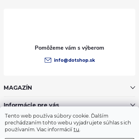
t
i
e
info
@
dotshop.sk
MAGAZÍN
Informácie pre vás
Tento web používa súbory cookie. Ďalším
prechádzaním tohto webu vyjadrujete súhlas s ich
používaním. Viac informácií
tu
.