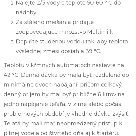
Nalejte 2/3 vody o teplote 50-60 ° C do
nádoby.
Za stáleho miešania pridajte
zodpovedajúce množstvo
Multimilk
.
Doplňte studenou vodou tak, aby teplota
výslednej zmesi dosiahla 39 °C.
Teplotu v kŕmnych automatoch nastavte na
42 °C. Denná dávka by mala byť rozdelená do
minimálne dvoch napájaní, pričom celkový
denný príjem by mal byť približne 6 litrov na
jedno napájanie teľaťa. V zime alebo počas
problémových období je vhodné dávku zvýšiť.
Teľatá by mali mať neobmedzený prístup k
pitnej vode a od štvrtého dňa aj k štartéru.