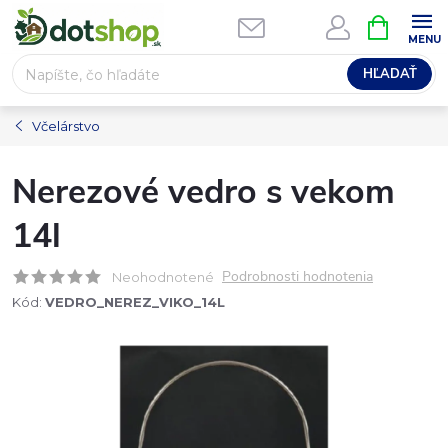
Prejsť
NÁKUPN
na
KOŠÍK
obsah
HĽADAŤ
Včelárstvo
Nerezové vedro s vekom
14l
Podrobnosti hodnotenia
Neohodnotené
Kód:
VEDRO_NEREZ_VIKO_14L