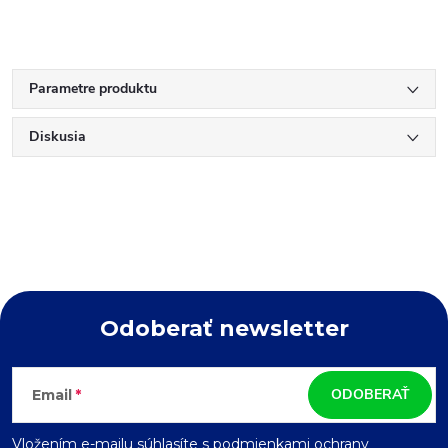
Parametre produktu
Diskusia
Odoberať newsletter
Z
ODOBERAŤ
Email
á
Vložením e-mailu súhlasíte s
podmienkami ochrany