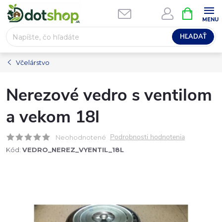
Prejsť
NÁKUPN
na
KOŠÍK
obsah
HĽADAŤ
Včelárstvo
Nerezové vedro s ventilom
a vekom 18l
Podrobnosti hodnotenia
Neohodnotené
Kód:
VEDRO_NEREZ_VYENTIL_18L