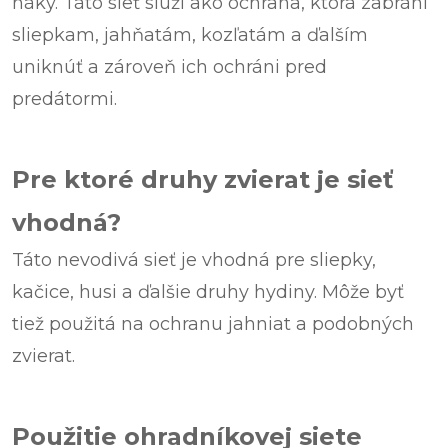
háky. Táto sieť slúži ako ochrana, ktorá zabráni
sliepkam, jahňatám, kozľatám a ďalším
uniknúť a zároveň ich ochráni pred
predátormi.
Pre ktoré druhy zvierat je sieť
vhodná?
Táto nevodivá sieť je vhodná pre sliepky,
kačice, husi a ďalšie druhy hydiny. Môže byť
tiež použitá na ochranu jahniat a podobných
zvierat.
Použitie ohradníkovej siete