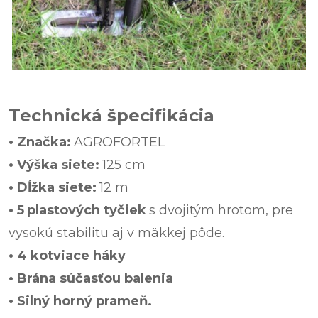
Technická špecifikácia
• Značka:
AGROFORTEL
• Výška siete:
125 cm
• Dĺžka siete:
12 m
• 5
plastových tyčiek
s dvojitým hrotom, pre
vysokú stabilitu aj v mäkkej pôde.
• 4 kotviace háky
• Brána súčasťou balenia
• Silný horný prameň.