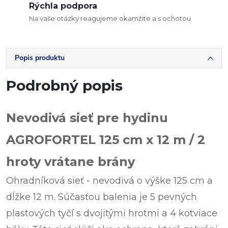
Rýchla podpora
Na vaše otázky reagujeme okamžite a s ochotou
Popis produktu
Podrobný popis
Nevodivá sieť pre hydinu
AGROFORTEL 125 cm x 12 m / 2
hroty vrátane brány
Ohradníková sieť - nevodivá o výške 125 cm a
dĺžke 12 m. Súčasťou balenia je 5 pevných
plastových tyčí s dvojitými hrotmi a 4 kotviace