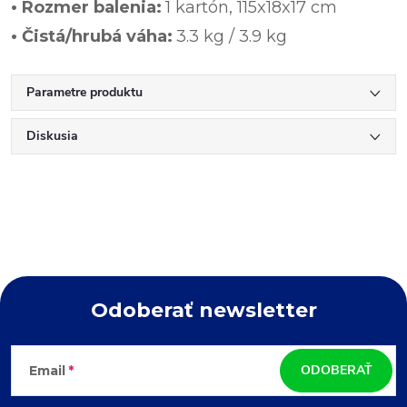
• Rozmer balenia:
1 kartón, 115x18x17 cm
• Čistá/hrubá váha:
3.3 kg / 3.9 kg
Parametre produktu
Diskusia
Odoberať newsletter
Z
ODOBERAŤ
Email
á