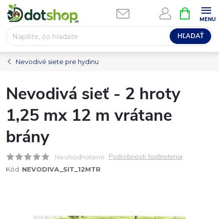
Prejsť
NÁKUPN
na
KOŠÍK
obsah
HĽADAŤ
Nevodivé siete pre hydinu
Nevodivá sieť - 2 hroty
1,25 mx 12 m vrátane
brány
Podrobnosti hodnotenia
Neohodnotené
Kód:
NEVODIVA_SIT_12MTR