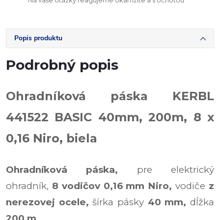
Na vaše otázky reagujeme okamžite a s ochotou
Popis produktu
Podrobný popis
Ohradníková páska KERBL
441522 BASIC 40mm, 200m, 8 x
0,16 Niro, biela
Ohradníková páska,
pre elektrický
ohradník,
8 vodičov 0,16 mm Niro,
vodiče
z
nerezovej ocele,
šírka pásky
40 mm,
dĺžka
200 m.