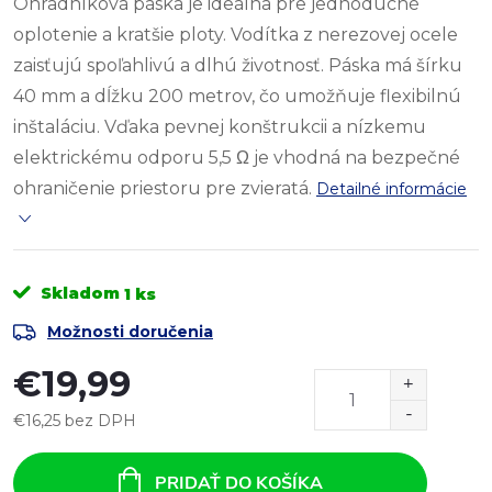
Ohradníková páska je ideálna pre jednoduché
oplotenie a kratšie ploty. Vodítka z nerezovej ocele
zaisťujú spoľahlivú a dlhú životnosť. Páska má šírku
40 mm a dĺžku 200 metrov, čo umožňuje flexibilnú
inštaláciu. Vďaka pevnej konštrukcii a nízkemu
elektrickému odporu 5,5
Ω
je vhodná na bezpečné
ohraničenie priestoru pre zvieratá.
Detailné informácie
Skladom
1 ks
Možnosti doručenia
€19,99
€16,25 bez DPH
Jednotková
cena:
PRIDAŤ DO KOŠÍKA