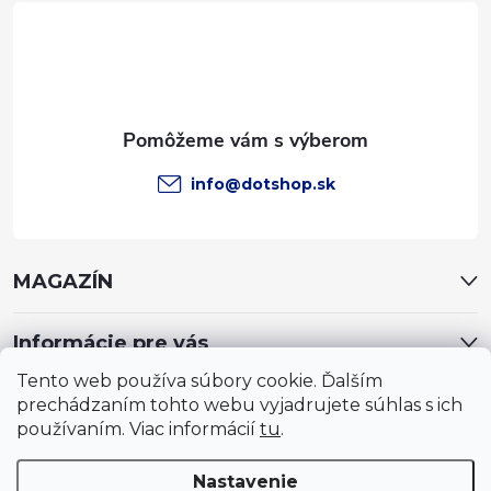
t
i
e
info
@
dotshop.sk
MAGAZÍN
Informácie pre vás
Tento web používa súbory cookie. Ďalším
prechádzaním tohto webu vyjadrujete súhlas s ich
používaním. Viac informácií
tu
.
Nastavenie