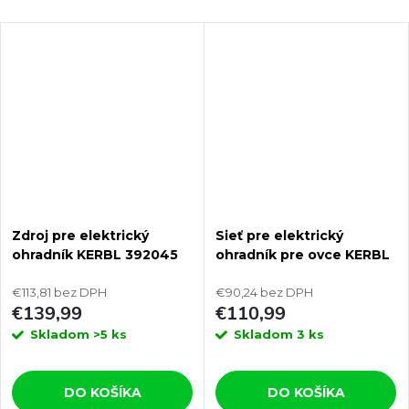
Zdroj pre elektrický
Sieť pre elektrický
ohradník KERBL 392045
ohradník pre ovce KERBL
EURO GUARD DUO NA
27268 OVINET, 108 cm x
1500
€113,81 bez DPH
50 m / 2 hroty, zelená
€90,24 bez DPH
€139,99
€110,99
Skladom
>5 ks
Skladom
3 ks
DO KOŠÍKA
DO KOŠÍKA