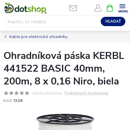
Prejsť
NÁKUPN
na
KOŠÍK
obsah
HĽADAŤ
Káble pre elektrické ohradníky
Ohradníková páska KERBL
441522 BASIC 40mm,
200m, 8 x 0,16 Niro, biela
Podrobnosti hodnotenia
Neohodnotené
Kód:
1326