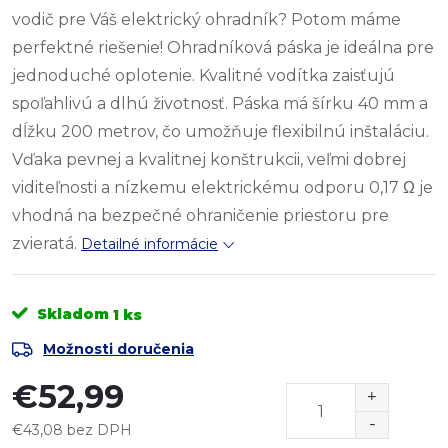
vodič pre Váš elektrický ohradník? Potom máme
perfektné riešenie! Ohradníková páska je ideálna pre
jednoduché oplotenie. Kvalitné vodítka zaisťujú
spoľahlivú a dlhú životnosť. Páska má šírku 40 mm a
dĺžku 200 metrov, čo umožňuje flexibilnú inštaláciu.
Vďaka pevnej a kvalitnej konštrukcii, veľmi dobrej
viditeľnosti a nízkemu elektrickému odporu 0,17
Ω
je
vhodná na bezpečné ohraničenie priestoru pre
zvieratá.
Detailné informácie
Skladom
1 ks
Možnosti doručenia
€52,99
€43,08 bez DPH