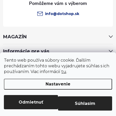
e
info
@
dotshop.sk
MAGAZÍN
Informácie pre vás
Tento web používa súbory cookie. Ďalším
prechádzaním tohto webu vyjadrujete súhlas s ich
používaním. Viac informácií
tu
.
Nastavenie
Copyright 2026
DotShop - všetko pre záhradu, dom, chovateľa,
farmu
. Všetky práva vyhradené.
Upraviť nastavenie cookies
Odmietnuť
Súhlasím
Vytvoril Shoptet