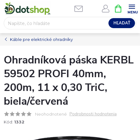
Prejsť
NÁKUPN
na
KOŠÍK
obsah
HĽADAŤ
Káble pre elektrické ohradníky
Ohradníková páska KERBL
59502 PROFI 40mm,
200m, 11 x 0,30 TriC,
biela/červená
Podrobnosti hodnotenia
Neohodnotené
Kód:
1332