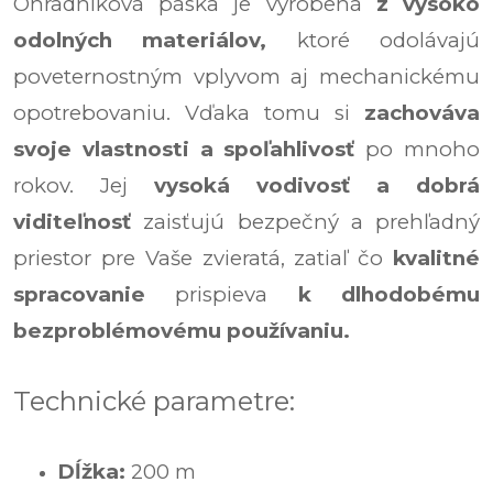
Ohradníková páska je vyrobená
z vysoko
odolných materiálov,
ktoré odolávajú
poveternostným vplyvom aj mechanickému
opotrebovaniu. Vďaka tomu si
zachováva
svoje vlastnosti a spoľahlivosť
po mnoho
rokov. Jej
vysoká vodivosť a dobrá
viditeľnosť
zaisťujú bezpečný a prehľadný
priestor pre Vaše zvieratá, zatiaľ čo
kvalitné
spracovanie
prispieva
k dlhodobému
bezproblémovému používaniu.
Technické parametre:
Dĺžka:
200 m