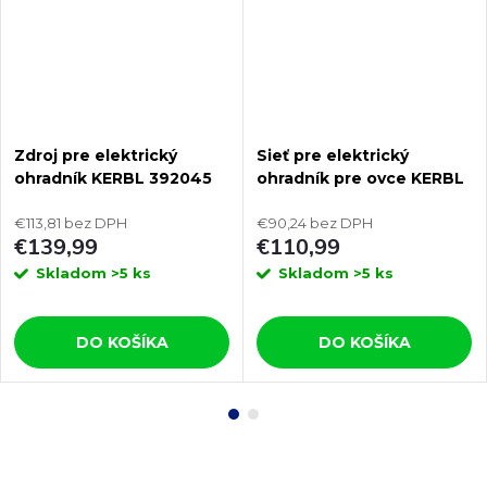
Zdroj pre elektrický
Sieť pre elektrický
ohradník KERBL 392045
ohradník pre ovce KERBL
EURO GUARD DUO NA
27268 OVINET, 108 cm x
1500
€113,81 bez DPH
50 m / 2 hroty, zelená
€90,24 bez DPH
€139,99
€110,99
Skladom
>5 ks
Skladom
>5 ks
DO KOŠÍKA
DO KOŠÍKA