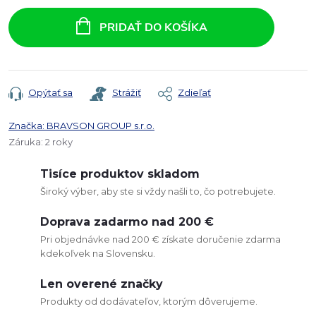
Jednotková
cena:
PRIDAŤ DO KOŠÍKA
Opýtať sa
Strážiť
Zdieľať
Značka:
BRAVSON GROUP s.r.o.
Záruka
:
2 roky
Tisíce produktov skladom
Široký výber, aby ste si vždy našli to, čo potrebujete.
Doprava zadarmo nad 200 €
Pri objednávke nad 200 € získate doručenie zdarma
kdekoľvek na Slovensku.
Len overené značky
Produkty od dodávateľov, ktorým dôverujeme.