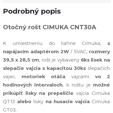
Podrobný popis
Otočný rošt CIMUKA CNT30A
K umiestneniu do liahne Cimuka,
s
napájacím adaptérom 2W
/ 5VAC,
rozmery
39,5 x 28,5 cm
, rošt je vybavený
6ks lisek na
slepačie vajcia s kapacitou 30ks
slepačích
vajec,
motoriek otáča
vajcami
vo 2
hodinových intervaloch
, k roštu je
možné
prikúpiť lisky na prepeličie
vajcia Cimuka
QT13
alebo
lisky
na husacie vajcia
Cimuka
GT03.