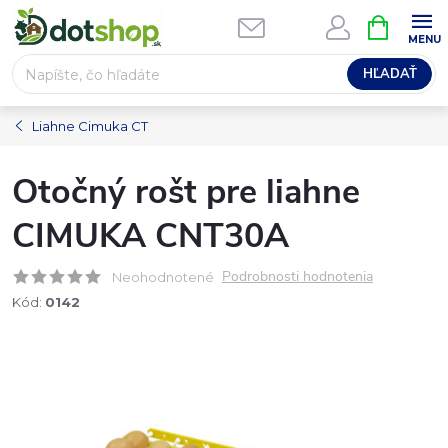
Prejsť
NÁKUPN
na
KOŠÍK
obsah
HĽADAŤ
Liahne Cimuka CT
Otočný rošt pre liahne
CIMUKA CNT30A
Podrobnosti hodnotenia
Neohodnotené
Kód:
0142