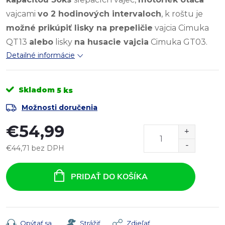
vajcami
vo 2 hodinových intervaloch
, k roštu je
možné prikúpiť lisky na prepeličie
vajcia Cimuka
QT13
alebo
lisky
na husacie vajcia
Cimuka GT03.
Detailné informácie
Skladom
5 ks
Možnosti doručenia
€54,99
€44,71 bez DPH
Jednotková
cena:
PRIDAŤ DO KOŠÍKA
Opýtať sa
Strážiť
Zdieľať