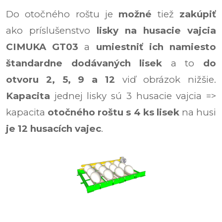
Do otočného roštu je
možné
tiež
zakúpiť
ako príslušenstvo
lisky na husacie vajcia
CIMUKA GT03
a
umiestniť ich namiesto
štandardne dodávaných lisek
a to
do
otvoru 2, 5, 9 a 12
viď obrázok nižšie.
Kapacita
jednej lisky sú 3 husacie vajcia =>
kapacita
otočného roštu s 4 ks lisek
na husi
je 12 husacích vajec
.