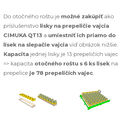
Do otočného roštu je
možné zakúpiť
ako
príslušenstvo
lisky na prepeličie vajcia
CIMUKA QT13
a
umiestniť ich priamo do
lisek na slepačie vajcia
viď obrázok nižšie.
Kapacita
jednej lisky je 13 prepeličích vajec
=> kapacita
otočného roštu s 6 ks lisek
na
prepelice
je 78 prepeličích vajec
.