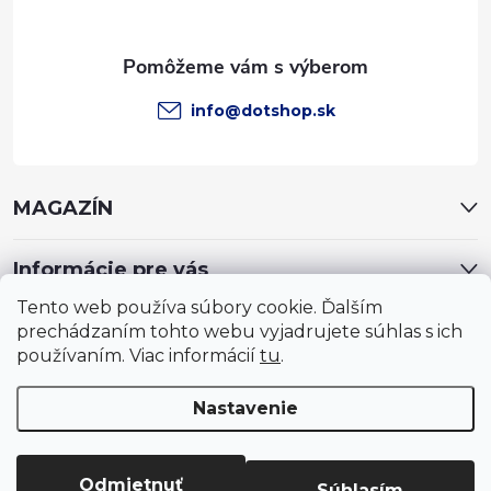
i
e
info
@
dotshop.sk
MAGAZÍN
Informácie pre vás
Tento web používa súbory cookie. Ďalším
prechádzaním tohto webu vyjadrujete súhlas s ich
používaním. Viac informácií
tu
.
Nastavenie
Copyright 2026
DotShop - všetko pre záhradu, dom, chovateľa,
farmu
. Všetky práva vyhradené.
Upraviť nastavenie cookies
Odmietnuť
Súhlasím