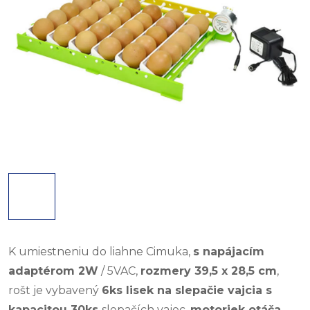
K umiestneniu do liahne Cimuka,
s napájacím
adaptérom 2W
/ 5VAC,
rozmery 39,5 x 28,5 cm
,
rošt je vybavený
6ks lisek na slepačie vajcia s
kapacitou 30ks
slepačích vajec,
motoriek otáča