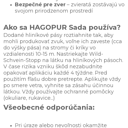
Bezpečné pre zver
– zvieratá zostávajú vo
svojom prirodzenom prostredí
Ako sa HAGOPUR Sada používa?
Dodané hliníkové pásy roztiahnite tak, aby
mohli produkovať zvuk, voľne ich zaveste (cca
do výšky pása) na stromy či kríky vo
vzdialenosti 10-15 m. Nastriekajte Wild-
Schvein-Stopp na látku na hliníkových pásoch.
V čase rizika vzniku škôd nezabudnite
opakovať aplikáciu každé 4 týždne. Pred
použitím fľašu dobre pretrepte. Aplikujte vždy
po smere vetra, vyhnite sa zásahu účinnou
látkou. Vždy používajte ochranné pomôcky
(okuliare, rukavice...)
Všeobecné odporúčania:
Pri úraze alebo nevoľnosti okamžite