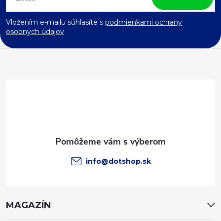
á
Vložením e-mailu súhlasíte s
podmienkami ochrany
p
osobných údajov
ä
t
i
e
info
@
dotshop.sk
MAGAZÍN