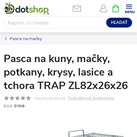
Prejsť
NÁKUPN
na
KOŠÍK
obsah
HĽADAŤ
Pasce na mačky
Pasca na kuny, mačky,
potkany, krysy, lasice a
tchora TRAP ZL82x26x26
Podrobnosti hodnotenia
Neohodnotené
Kód:
0106