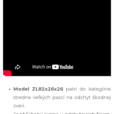
Model ZL82x26x26
patrí do kategórie
stredne veľkých pascí na odchyt škodnej
zveri.