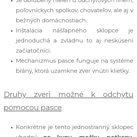
Je obľúbený nielen u odchytových firiem,
poľovníckych spolkov, chovateľov, ale aj v
bežných domácnostiach.
Inštalácia nášľapného sklopce je
jednoduchá a zvládnu to aj neskúsení
začiatočníci.
Mechanizmus pasce funguje na systéme
brány, ktorá uzamkne zver vnútri klietky.
Druhy zveri možné k odchytu
pomocou pasce
Konkrétne je tento jednostranný sklopec