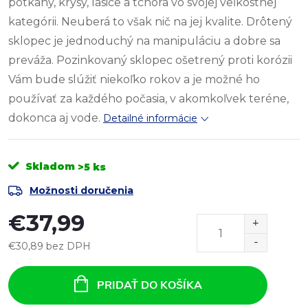
potkany, krysy, lasice a tchora vo svojej veľkostnej
kategórii. Neuberá to však nič na jej kvalite. Drôtený
sklopec je jednoduchý na manipuláciu a dobre sa
preváža. Pozinkovaný sklopec ošetrený proti korózii
Vám bude slúžiť niekoľko rokov a je možné ho
používať za každého počasia, v akomkoľvek teréne,
dokonca aj vode.
Detailné informácie
Skladom
>5 ks
Možnosti doručenia
€37,99
€30,89 bez DPH
Jednotková
cena:
PRIDAŤ DO KOŠÍKA