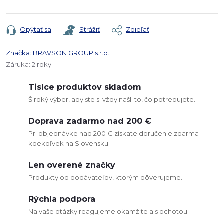
Opýtať sa
Strážiť
Zdieľať
Značka:
BRAVSON GROUP s.r.o.
Záruka
:
2 roky
Tisíce produktov skladom
Široký výber, aby ste si vždy našli to, čo potrebujete.
Doprava zadarmo nad 200 €
Pri objednávke nad 200 € získate doručenie zdarma
kdekoľvek na Slovensku.
Len overené značky
Produkty od dodávateľov, ktorým dôverujeme.
Rýchla podpora
Na vaše otázky reagujeme okamžite a s ochotou