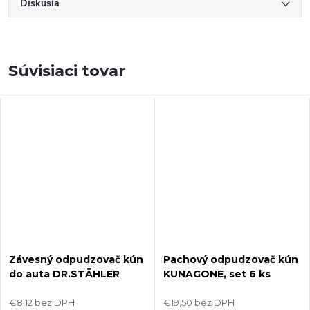
Diskusia
Súvisiaci tovar
Závesný odpudzovač kún
Pachový odpudzovač kún
do auta DR.STÄHLER
KUNAGONE, set 6 ks
MARDER KUGELN
€8,12 bez DPH
€19,50 bez DPH