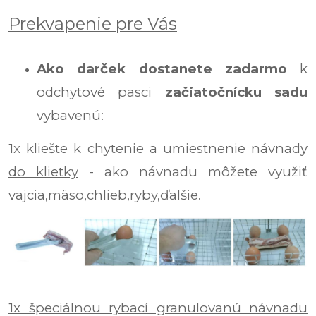
Prekvapenie pre Vás
Ako darček dostanete zadarmo
k
odchytové pasci
začiatočnícku sadu
vybavenú:
1x kliešte k chytenie a umiestnenie návnady
do klietky
- ako návnadu môžete využiť
vajcia,mäso,chlieb,ryby,ďalšie.
1x špeciálnou rybací granulovanú návnadu