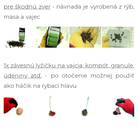
pre škodnú zver
- návnada je vyrobená z rýb,
mäsa a vajec
1x závesnú lyžičku na vajcia, kompót, granule,
údeniny atď.
- po otočenie možnej použiť
ako háčik na rybací hlavu