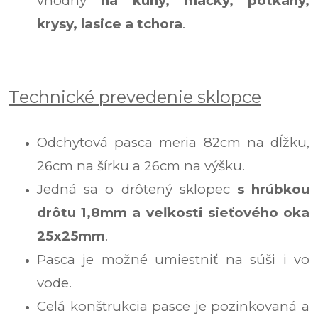
vhodný
na kuny, mačky, potkany,
krysy, lasice a tchora
.
Technické prevedenie sklopce
Odchytová pasca meria 82cm na dĺžku,
26cm na šírku a 26cm na výšku.
Jedná sa o drôtený sklopec
s hrúbkou
drôtu 1,8mm a veľkosti sieťového oka
25x25mm
.
Pasca je možné umiestniť na súši i vo
vode.
Celá konštrukcia pasce je pozinkovaná a