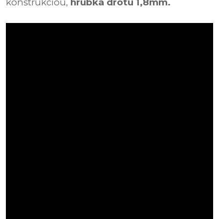
konštrukciou,
hrúbka drôtu 1,8mm.