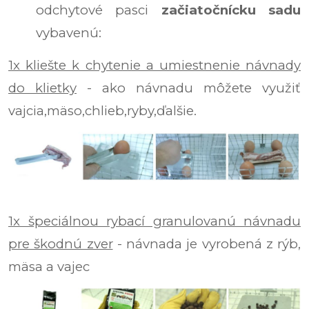
odchytové pasci
začiatočnícku sadu
vybavenú:
1x kliešte k chytenie a umiestnenie návnady
do klietky
- ako návnadu môžete využiť
vajcia,mäso,chlieb,ryby,ďalšie.
1x špeciálnou rybací granulovanú návnadu
pre škodnú zver
- návnada je vyrobená z rýb,
mäsa a vajec