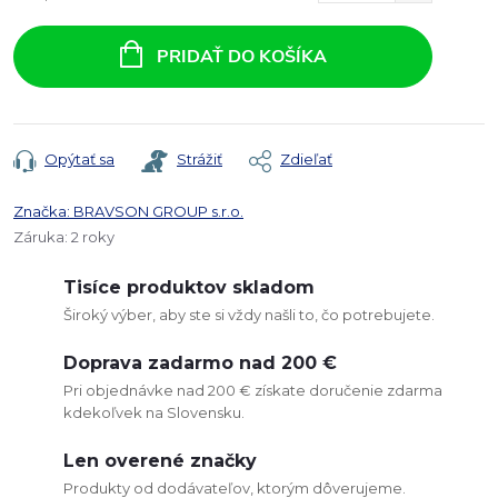
Jednotková
cena:
PRIDAŤ DO KOŠÍKA
Opýtať sa
Strážiť
Zdieľať
Značka:
BRAVSON GROUP s.r.o.
Záruka
:
2 roky
Tisíce produktov skladom
Široký výber, aby ste si vždy našli to, čo potrebujete.
Doprava zadarmo nad 200 €
Pri objednávke nad 200 € získate doručenie zdarma
kdekoľvek na Slovensku.
Len overené značky
Produkty od dodávateľov, ktorým dôverujeme.