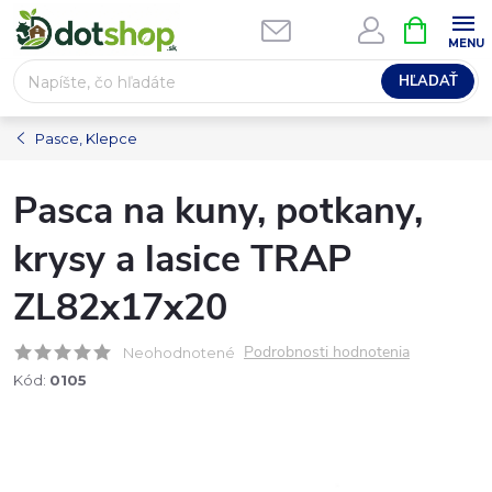
Prejsť
NÁKUPN
na
KOŠÍK
obsah
HĽADAŤ
Pasce, Klepce
Pasca na kuny, potkany,
krysy a lasice TRAP
ZL82x17x20
Podrobnosti hodnotenia
Neohodnotené
Kód:
0105