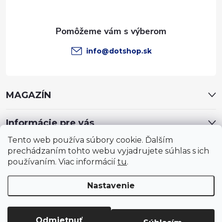
i
e
info
@
dotshop.sk
MAGAZÍN
Informácie pre vás
Tento web používa súbory cookie. Ďalším
prechádzaním tohto webu vyjadrujete súhlas s ich
používaním. Viac informácií
tu
.
Nastavenie
Copyright 2026
DotShop - všetko pre záhradu, dom, chovateľa,
farmu
. Všetky práva vyhradené.
Upraviť nastavenie cookies
Odmietnuť