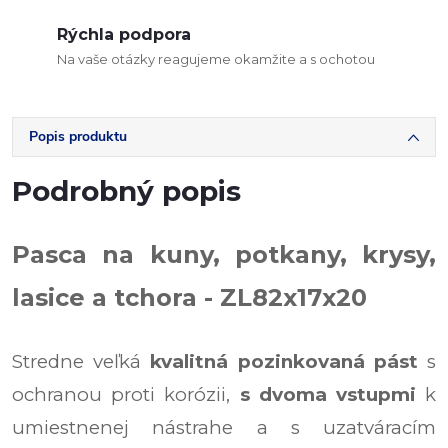
Rýchla podpora
Na vaše otázky reagujeme okamžite a s ochotou
Popis produktu
Podrobný popis
Pasca na kuny, potkany, krysy,
lasice a tchora - ZL82x17x20
Stredne veľká
kvalitná pozinkovaná pást
s
ochranou proti korózii,
s dvoma vstupmi
k
umiestnenej nástrahe a s uzatváracím