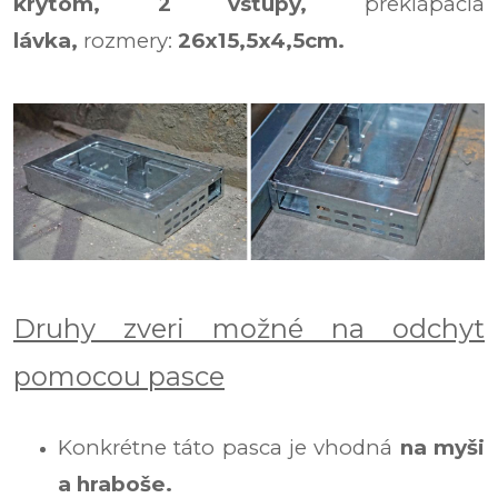
krytom,
2 vstupy,
preklápacia
lávka,
rozmery:
26x15,5x4,5cm.
Druhy zveri možné na odchyt
pomocou pasce
Konkrétne táto pasca je vhodná
na myši
a hraboše.