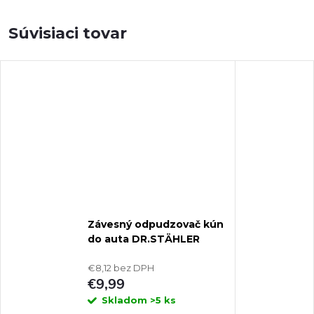
Súvisiaci tovar
Závesný odpudzovač kún
do auta DR.STÄHLER
MARDER KUGELN
€8,12 bez DPH
€9,99
Skladom
>5 ks