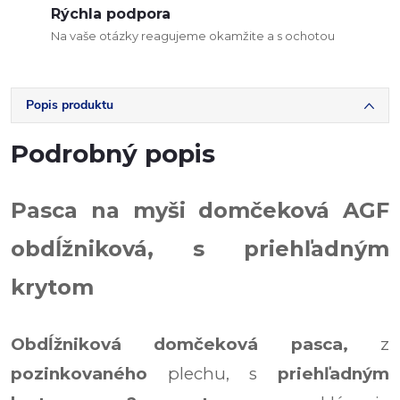
Rýchla podpora
Na vaše otázky reagujeme okamžite a s ochotou
Popis produktu
Podrobný popis
Pasca na myši domčeková AGF
obdĺžniková, s priehľadným
krytom
Obdĺžniková domčeková pasca,
z
pozinkovaného
plechu,
s
priehľadným