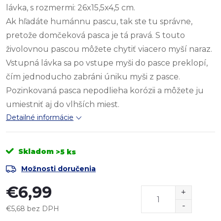
lávka, s rozmermi: 26x15,5x4,5 cm.
Ak hľadáte humánnu pascu, tak ste tu správne,
pretože domčeková pasca je tá pravá. S touto
živolovnou pascou môžete chytiť viacero myší naraz.
Vstupná lávka sa po vstupe myši do pasce preklopí,
čím jednoducho zabráni úniku myši z pasce.
Pozinkovaná pasca nepodlieha korózii a môžete ju
umiestniť
aj do vlhších miest.
Detailné informácie
Skladom
>5 ks
Možnosti doručenia
€6,99
€5,68 bez DPH
Jednotková