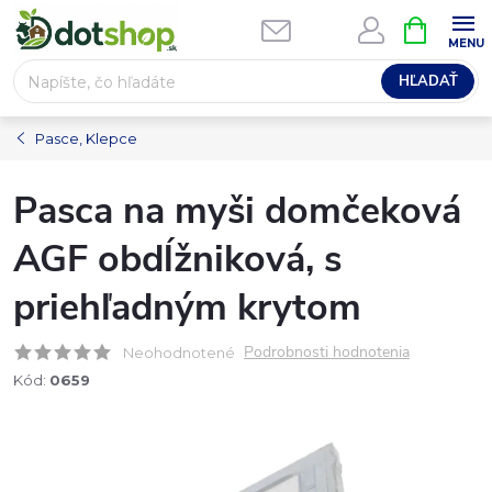
Prejsť
NÁKUPN
na
KOŠÍK
obsah
HĽADAŤ
Pasce, Klepce
Pasca na myši domčeková
AGF obdĺžniková, s
priehľadným krytom
Podrobnosti hodnotenia
Neohodnotené
Kód:
0659