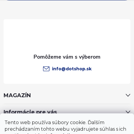
ä
t
i
e
info
@
dotshop.sk
MAGAZÍN
Informácie pre vás
Tento web používa súbory cookie. Ďalším
prechádzaním tohto webu vyjadrujete súhlas s ich