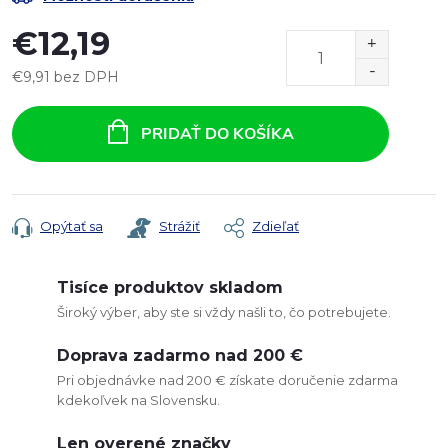
€12,19
€9,91 bez DPH
Jednotková
cena:
PRIDAŤ DO KOŠÍKA
Opýtať sa
Strážiť
Zdieľať
Tisíce produktov skladom
Široký výber, aby ste si vždy našli to, čo potrebujete.
Doprava zadarmo nad 200 €
Pri objednávke nad 200 € získate doručenie zdarma
kdekoľvek na Slovensku.
Len overené značky