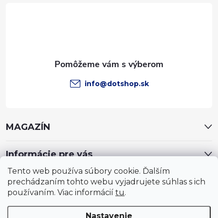
t
i
e
info
@
dotshop.sk
MAGAZÍN
Informácie pre vás
Tento web používa súbory cookie. Ďalším
prechádzaním tohto webu vyjadrujete súhlas s ich
používaním. Viac informácií
tu
.
Nastavenie