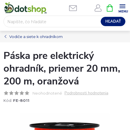
Prejsť
NÁKUPN
na
KOŠÍK
obsah
HĽADAŤ
Vodiče a siete k ohradníkom
Páska pre elektrický
ohradník, priemer 20 mm,
200 m, oranžová
Podrobnosti hodnotenia
Neohodnotené
Kód:
FE-8011