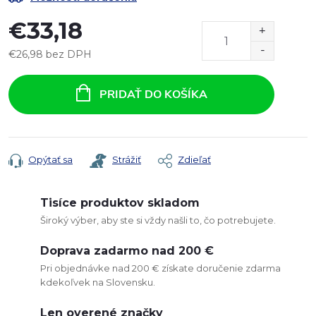
€33,18
€26,98 bez DPH
Jednotková
cena:
PRIDAŤ DO KOŠÍKA
Opýtať sa
Strážiť
Zdieľať
Tisíce produktov skladom
Široký výber, aby ste si vždy našli to, čo potrebujete.
Doprava zadarmo nad 200 €
Pri objednávke nad 200 € získate doručenie zdarma
kdekoľvek na Slovensku.
Len overené značky