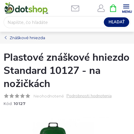
Prejsť
NÁKUPN
na
KOŠÍK
obsah
HĽADAŤ
Znáškové hniezda
Plastové znáškové hniezdo
Standard 10127 - na
nožičkách
Podrobnosti hodnotenia
Neohodnotené
Kód:
10127