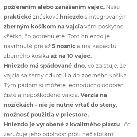
požieraním alebo zanášaním vajec.
Naše
praktické
znáškové
hniezdo
s integrovaným
zberným košíkom na vajcia
vám poskytne
všetko, čo potrebujete. Toto hniezdo je
navrhnuté pre až
5 nosníc
a má kapacitu
zberného košíka
až na 10 vajec.
Hniezdo má spádované dno,
čo zaisťuje, že
vajcia sa samy odkotúlia do zberného košíka.
Tým pádom si môžete jednoducho odobrať
čisté a nepoškodené vajcia.
Verzia na
nožičkách - nie je nutné vŕtať do steny,
možnosť použitia v priestore.
Hniezdo je vyrobené z kvalitného plastu
, čo
zaručuje jeho odolnosť proti nečistotám.