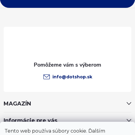
p
ä
t
i
e
info
@
dotshop.sk
MAGAZÍN
Informácie pre vás
Tento web používa súbory cookie. Ďalším