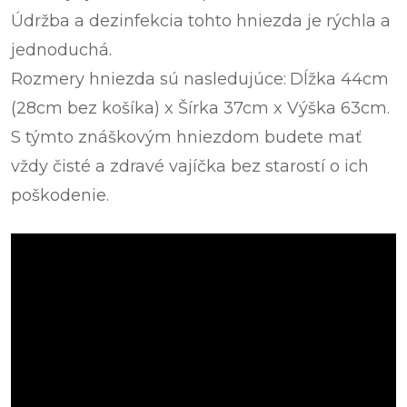
Údržba a dezinfekcia tohto hniezda je rýchla a
jednoduchá.
Rozmery hniezda sú nasledujúce:
Dĺžka 44cm
(28cm bez košíka) x Šírka 37cm x Výška 63cm.
S týmto znáškovým hniezdom budete mať
vždy čisté a zdravé vajíčka bez starostí o ich
poškodenie.