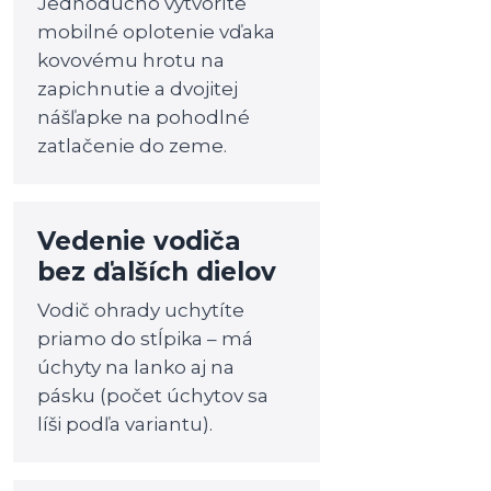
Jednoducho vytvoríte
mobilné oplotenie vďaka
kovovému hrotu na
zapichnutie a dvojitej
nášľapke na pohodlné
zatlačenie do zeme.
Vedenie vodiča
bez ďalších dielov
Vodič ohrady uchytíte
priamo do stĺpika – má
úchyty na lanko aj na
pásku (počet úchytov sa
líši podľa variantu).