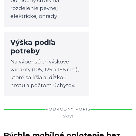
pomocný stĺpik na
rozdelenie pevnej
elektrickej ohrady.
Výška podľa
potreby
Na výber sú tri výškové
varianty (105, 125 a 156 cm),
ktoré sa líšia aj dĺžkou
hrotu a počtom úchytov.
PODROBNÝ POPIS
Skryť
Rýchle mobilné oplotenie bez