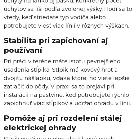
úchyty na lanko aj pásku; konkrétny počet
úchytov sa líši podľa zvolenej výšky. Hodí sa to
vtedy, keď striedate typ vodiča alebo
potrebujete viesť viac línií v rôznych výškach.
Stabilita pri zapichovaní aj
používaní
Pri práci v teréne máte istotu pevnejšieho
usadenia stĺpika. Stĺpik má kovový hrot a
dvojitú nášľapku, vďaka ktorej ho viete lepšie
zatlačiť do pôdy. V praxi sa to prejaví pri
inštalácii na pastvine, keď potrebujete rýchlo
zapichnúť viac stĺpikov a udržať ohradu v línii.
Pomôže aj pri rozdelení stálej
elektrickej ohrady