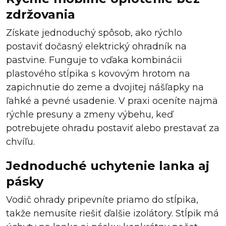
zdržovania
Získate jednoduchý spôsob, ako rýchlo
postaviť dočasný elektrický ohradník na
pastvine. Funguje to vďaka kombinácii
plastového stĺpika s kovovým hrotom na
zapichnutie do zeme a dvojitej nášľapky na
ľahké a pevné usadenie. V praxi oceníte najmä
rýchle presuny a zmeny výbehu, keď
potrebujete ohradu postaviť alebo prestavať za
chvíľu.
Jednoduché uchytenie lanka aj
pásky
Vodič ohrady pripevníte priamo do stĺpika,
takže nemusíte riešiť ďalšie izolátory. Stĺpik má