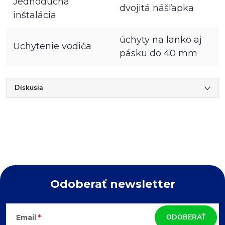
Jednoduchá
dvojitá nášľapka
inštalácia
úchyty na lanko aj
Uchytenie vodiča
pásku do 40 mm
Diskusia
Odoberať newsletter
Z
ODOBERAŤ
Email