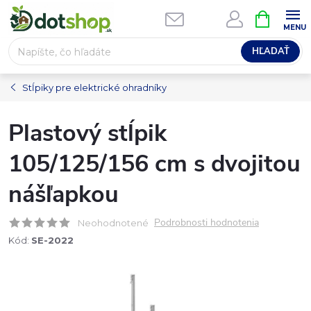
Prejsť
NÁKUPN
na
KOŠÍK
obsah
HĽADAŤ
Stĺpiky pre elektrické ohradníky
Plastový stĺpik
105/125/156 cm s dvojitou
nášľapkou
Podrobnosti hodnotenia
Neohodnotené
Kód:
SE-2022