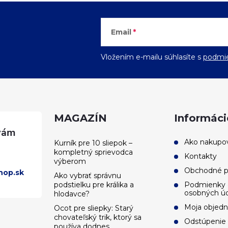
Email
Vložením e-mailu súhlasíte s
podmie
MAGAZÍN
Informáci
Ako nakupo
Kurník pre 10 sliepok –
kompletný sprievodca
Kontakty
výberom
Obchodné 
hop.sk
Ako vybrať správnu
podstielku pre králika a
Podmienky 
osobných ú
hlodavce?
Moja objed
Ocot pre sliepky: Starý
chovateľský trik, ktorý sa
Odstúpenie
používa dodnes