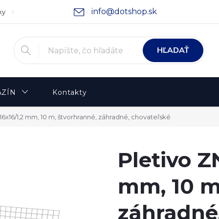
info@dotshop.sk
ky
Podmienky ochrany osobných údajov
Moja objednávka
HĽADAŤ
ZÍN
Kontakty
16x16/1,2 mm, 10 m, štvorhranné, záhradné, chovateľské
Pletivo Z
mm, 10 m
záhradné