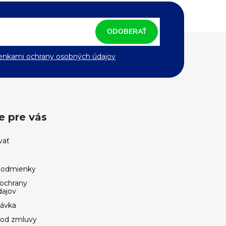
ODOBERAŤ
nkami ochrany osobných údajov
e pre vás
vať
podmienky
ochrany
dajov
návka
 od zmluvy