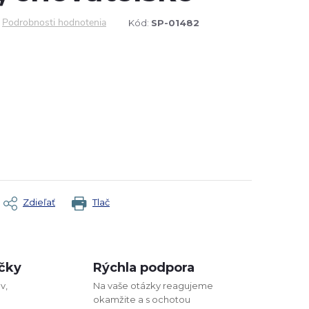
Podrobnosti hodnotenia
Kód:
SP-01482
Zdieľať
Tlač
čky
Rýchla podpora
v,
Na vaše otázky reagujeme
okamžite a s ochotou