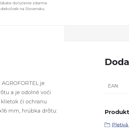
získate doručenie zdarma
kdekoľvek na Slovensku.
Doda
vo AGROFORTEL je
EAN
:
tu a je odolné voči
 klietok či ochranu
6x16 mm, hrúbka drôtu:
Produkt 
Pletivá 