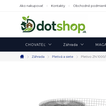
Prejsť
Ako nakupovať
Kontakty
Obchodné podmien
na
obsah
CHOVATEĽ
Záhrada
MAGA
Záhrada
Pletivá a siete
Pletivo ZN 1000/
Domov