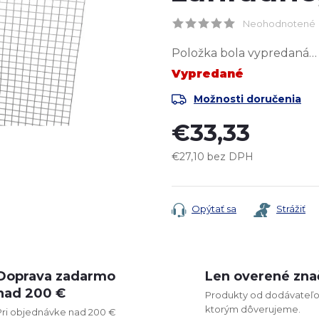
Neohodnotené
Položka bola vypredaná…
Vypredané
Možnosti doručenia
€33,33
€27,10 bez DPH
Jednotková
cena:
Opýtať sa
Strážiť
Doprava zadarmo
Len overené zna
nad 200 €
Produkty od dodávateľo
ktorým dôverujeme.
Pri objednávke nad 200 €