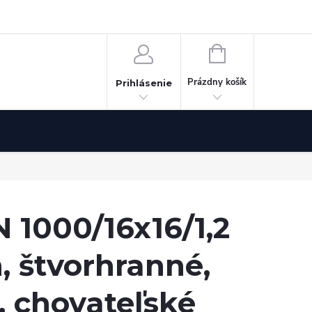
Odstúpenie od zmluvy
NÁKUPNÝ
KOŠÍK
Prázdny košík
Prihlásenie
N 1000/16x16/1,2
, štvorhranné,
, chovateľské