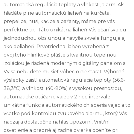
automatická regulácia teploty a vlhkosti, alarm. Ak
hľadáte plne automatickú liaheň na kurčatá,
prepelice, husi, kačice a bažanty, máme pre vás
perfektné tip. Táto unikátna liaheň Vás očarí svojou
jednoduchou obsluhou a navyše skvele funguje aj
ako doliaheň. Prvotriedna liaheň vyrobená z
dvojitého hliníkové plášte s kvalitnou tepelnou
izoláciou je riadená moderným digitálny panelom a
Vy sa nebudete musieť vôbec o nič starať. Výborné
výsledky zaistí automatická regulácia teploty (36,6-
38,3°C) a vlhkosti (40-80%) s vysokou presnosťou,
automatické otáčanie vajec v 2 hod intervale,
unikátna funkcia automatického chladenia vajec a to
všetko pod kontrolou zvukového alarmu, ktorý Vás
naozaj a dostatočne nahlas upozorní. Vnitřní
osvetlenie a predné aj zadné dvierka oceníte pri