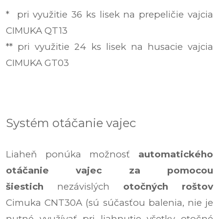
* pri využitie 36 ks lisek na prepeličie vajcia
CIMUKA QT13
** pri využitie 24 ks lisek na husacie vajcia
CIMUKA GT03
Systém otáčanie vajec
Liaheň ponúka možnosť
automatického
otáčanie vajec za pomocou
šiestich
nezávislých
otočných roštov
Cimuka CNT30A (sú súčasťou balenia, nie je
nutné využívať pri liahnutie všetky otočné