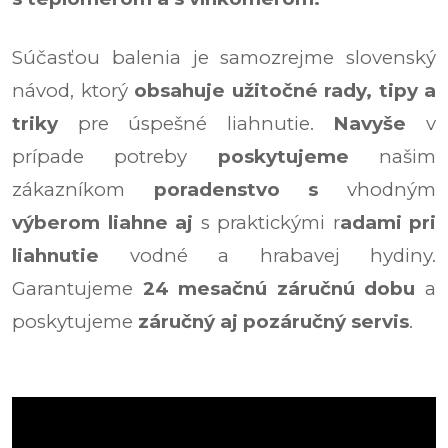
Súčasťou balenia je samozrejme slovenský
návod, ktorý
obsahuje užitočné rady, tipy a
triky
pre úspešné liahnutie.
Navyše
v
prípade potreby
poskytujeme
našim
zákazníkom
poradenstvo
s
vhodným
výberom liahne aj
s praktickými r
adami pri
liahnutie
vodné a hrabavej hydiny.
Garantujeme
24 mesačnú záručnú dobu
a
poskytujeme
záručný aj pozáručný servis
.