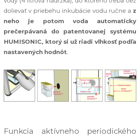
vody (4 litrová nádržka), do ktorého treba tiež
dolievať v priebehu inkubácie vodu ručne a
z
neho je potom voda automaticky
prečerpávaná do patentovanej systému
HUMISONIC, ktorý si už riadi vlhkosť podľa
nastavených hodnôt
.
Funkcia aktívneho periodického