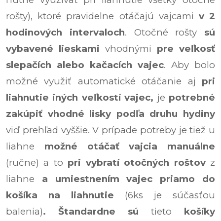
rošty), ktoré pravidelne otáčajú vajcami
v 2
hodinových intervaloch
. Otočné rošty
sú
vybavené
lieskami
vhodnými
pre veľkosť
slepačích alebo kačacích vajec
. Aby bolo
možné využiť automatické otáčanie aj
pri
liahnutie iných veľkostí vajec,
je
potrebné
zakúpiť vhodné lisky podľa druhu hydiny
viď prehľad vyššie. V prípade potreby je tiež u
liahne
možné otáčať vajcia manuálne
(ručne) a to
pri vybratí otočných roštov
z
liahne
a umiestnením vajec priamo do
košíka
na liahnutie
(6ks je súčasťou
balenia)
.
Štandardne sú
tieto
košíky