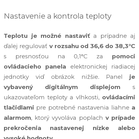
Nastavenie a kontrola teploty
Teplotu je možné nastaviť
a prípadne aj
ďalej regulovať
v rozsahu od 36,6 do 38,3°C
s presnosťou na 0,1°C za
pomoci
ovládacieho panela
elektronickej riadiacej
jednotky viď obrázok nižšie. Panel
je
vybavený digitálnym displejom
s
ukazovateľom teploty a vlhkosti,
ovládacími
tlačidlami
pre potrebné nastavenia liahne
a
alarmom
, ktorý vyvoláva poplach
v prípade
prekročenia nastavenej nízke alebo
vysoké hodnoty
.