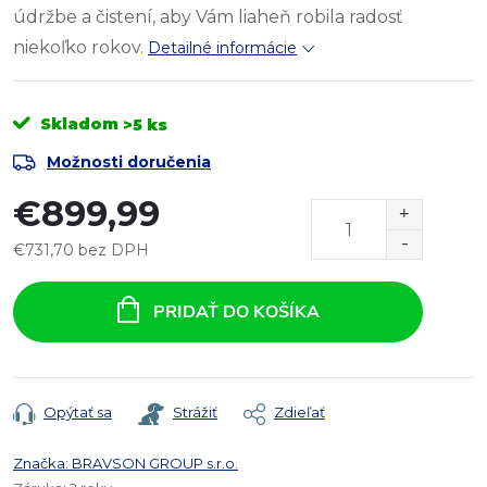
údržbe a čistení, aby Vám liaheň robila radosť
niekoľko rokov.
Detailné informácie
Skladom
>5 ks
Možnosti doručenia
€899,99
€731,70 bez DPH
Jednotková
cena:
PRIDAŤ DO KOŠÍKA
Opýtať sa
Strážiť
Zdieľať
Značka:
BRAVSON GROUP s.r.o.