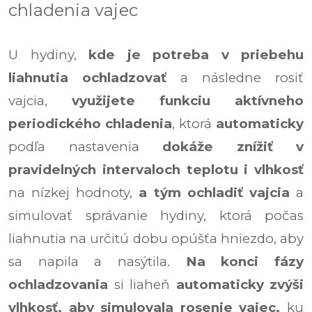
chladenia vajec
U hydiny,
kde je potreba v priebehu
liahnutia ochladzovať
a následne rosiť
vajcia,
využijete funkciu aktívneho
periodického chladenia
, ktorá
automaticky
podľa nastavenia
dokáže znížiť v
pravidelných intervaloch teplotu i vlhkosť
na nízkej hodnoty,
a tým ochladiť vajcia
a
simulovať správanie hydiny, ktorá počas
liahnutia na určitú dobu opúšťa hniezdo, aby
sa napila a nasýtila.
Na konci fázy
ochladzovania
si liaheň
automaticky zvýši
vlhkosť, aby simulovala rosenie vajec,
ku