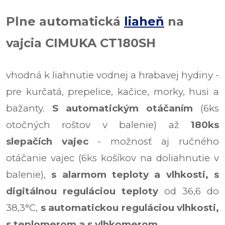
Plne automatická
liaheň
na
vajcia CIMUKA CT180SH
vhodná k liahnutie vodnej a hrabavej hydiny -
pre kurčatá, prepelice, kačice, morky, husi a
bažanty.
S automatickým otáčaním
(6ks
otočných roštov v balenie) až
180ks
slepačích vajec
- možnosť aj ručného
otáčanie vajec (6ks košíkov na doliahnutie v
balenie),
s alarmom teploty a vlhkosti,
s
digitálnou reguláciou teploty
od 36,6 do
38,3°C,
s automatickou reguláciou vlhkosti,
s teplomerom a s vlhkomerom.