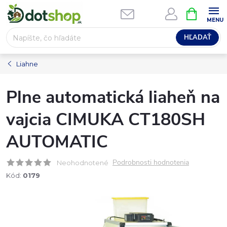
Prejsť
NÁKUPN
na
KOŠÍK
obsah
HĽADAŤ
Liahne
Plne automatická liaheň na
vajcia CIMUKA CT180SH
AUTOMATIC
Podrobnosti hodnotenia
Neohodnotené
Kód:
0179