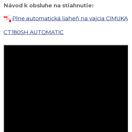
Návod k obsluhe na stiahnutie:
Plne automatická liaheň na vajcia CIMUKA
CT180SH AUTOMATIC