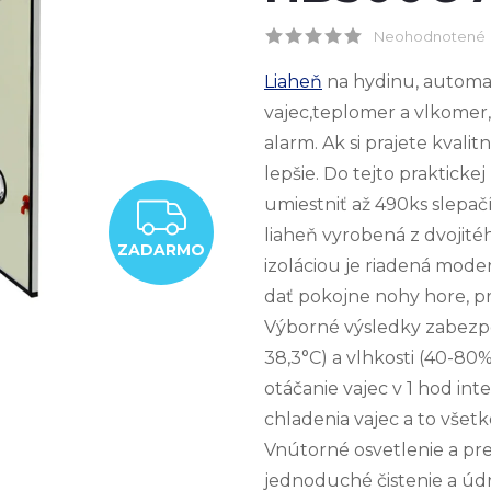
Neohodnotené
Liaheň
na hydinu, automat
vajec,teplomer a vlkomer,
alarm. Ak si prajete kval
lepšie. Do tejto prakticke
umiestniť až 490ks slepačí
ZADARMO
liaheň vyrobená z dvojité
ZADARMO
izoláciou je riadená mod
dať pokojne nohy hore, pre
Výborné výsledky zabezpe
38,3°C) a vlhkosti (40-80
otáčanie vajec v 1 hod in
chladenia vajec a to vše
Vnútorné osvetlenie a pr
jednoduché čistenie a údr