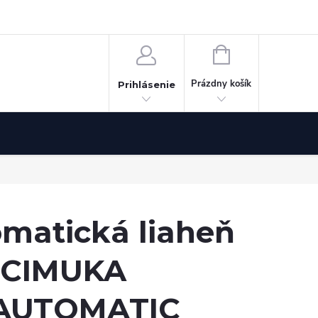
Odstúpenie od zmluvy
NÁKUPNÝ
KOŠÍK
Prázdny košík
Prihlásenie
omatická liaheň
a CIMUKA
AUTOMATIC