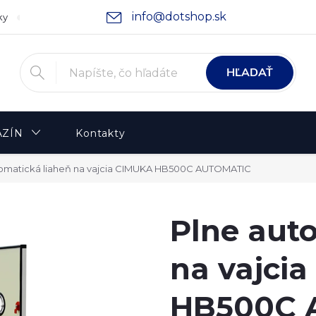
info@dotshop.sk
ky
Podmienky ochrany osobných údajov
Moja objednávka
HĽADAŤ
ZÍN
Kontakty
tomatická liaheň na vajcia CIMUKA HB500C AUTOMATIC
Plne aut
na vajci
HB500C 