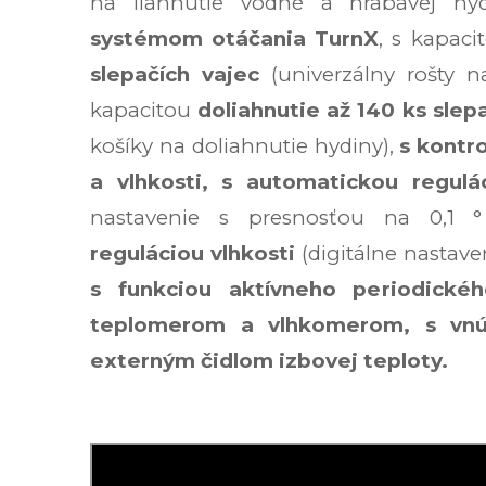
na liahnutie vodné a hrabavej hy
systémom otáčania TurnX
, s kapac
slepačích vajec
(univerzálny rošty n
kapacitou
doliahnutie až 140 ks slep
košíky na doliahnutie hydiny),
s kontr
a vlhkosti, s automatickou regulá
nastavenie s presnosťou na 0,1 
reguláciou vlhkosti
(digitálne nastave
s funkciou aktívneho periodickéh
teplomerom a vlhkomerom, s vnú
externým čidlom izbovej teploty.