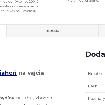
ktorým dôverujeme.
Pri objednávke nad 200 €
získate doručenie zdarma
kdekoľvek na Slovensku.
DISKUSIA
Doda
liaheň
na vajcia
Hmotnos
EAN
:
hydiny
na trhu, vhodná
Rozmery 