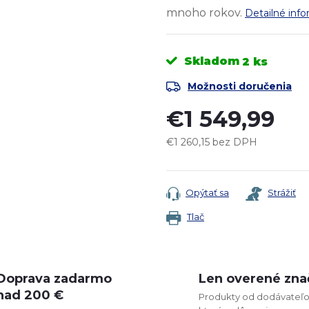
mnoho rokov.
Detailné inf
Skladom
2 ks
Možnosti doručenia
€1 549,99
€1 260,15 bez DPH
Jednotková
cena:
Opýtať sa
Strážiť
Tlač
Doprava zadarmo
Len overené zna
nad 200 €
Produkty od dodávateľo