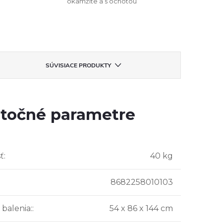
okamžite a s ochotou
SÚVISIACE PRODUKTY
točné parametre
ť
:
40 kg
8682258010103
balenia:
:
54 x 86 x 144 cm