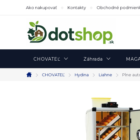
Prejsť
Ako nakupovať
Kontakty
Obchodné podmien
na
obsah
CHOVATEĽ
Záhrada
MAGA
CHOVATEĽ
Hydina
Liahne
Plne au
Domov