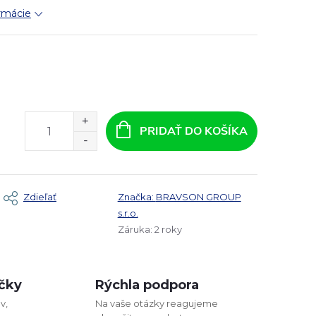
ormácie
PRIDAŤ DO KOŠÍKA
Zdieľať
Značka:
BRAVSON GROUP
s.r.o.
Záruka
:
2 roky
čky
Rýchla podpora
v,
Na vaše otázky reagujeme