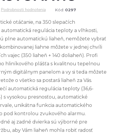
Podrobnosti hodnotenia
Kód:
0297
ické otáčanie, na 350 slepačích
 automatická regulácia teploty a vlhkosti,
itnú plne automatickú liaheň, nemôžete vybrať
j kombinovanej liahne môžete v jednej chvíli
ch vajec (350 liaheň + 140 doliaheň). Profi
ho hliníkového plášťa s kvalitnou tepelnou
erným digitálnym panelom a vy si teda môžete
tože o všetko sa postará liaheň za Vás.
čí automatická regulácia teploty (36,6-
%) s vysokou presnosťou, automatické
tervale, unikátna funkcia automatického
tko pod kontrolou zvukového alarmu.
edné aj zadné dvierka sú výborné pre
žbu, aby Vám liaheň mohla robiť radosť