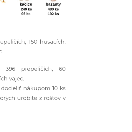
epeličích, 150 husacích,
c.
 396 prepeličích, 60
ch vajec.
 docieliť nákupom 10 ks
orých urobíte z roštov v