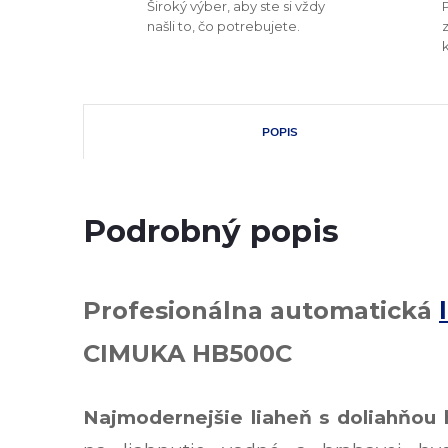
Široký výber, aby ste si vždy
našli to, čo potrebujete.
POPIS
Podrobný popis
Profesionálna automatická
CIMUKA HB500C
Najmodernejšie liaheň s doliahňou 