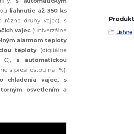
diny,
s automatickým
itou
liahnutie až 350 ks
Produkt 
a rôzne druhy vajec), s
ačích vajec
(univerzálne
Liahne
olným alarmom teploty
ciou teploty
(digitálne
° C),
s automatickou
nie s presnosťou na 1%),
o chladenia vajec, s
torným osvetlením a