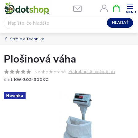
Prejsť
NÁKUPN
na
KOŠÍK
obsah
HĽADAŤ
Stroje a Technika
Plošinová váha
Podrobnosti hodnotenia
Neohodnotené
Kód:
KW-302-300KG
Novinka