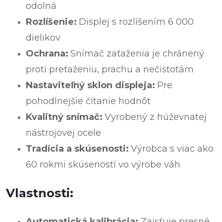
odolná
Rozlíšenie:
Displej s rozlíšením 6 000
dielikov
Ochrana:
Snímač zaťaženia je chránený
proti preťaženiu, prachu a nečistotám
Nastaviteľný sklon displeja:
Pre
pohodlnejšie čítanie hodnôt
Kvalitný snímač:
Vyrobený z húževnatej
nástrojovej ocele
Tradícia a skúsenosti:
Výrobca s viac ako
60 rokmi skúseností vo výrobe váh
Vlastnosti:
Automatická kalibrácia:
Zaisťuje presné