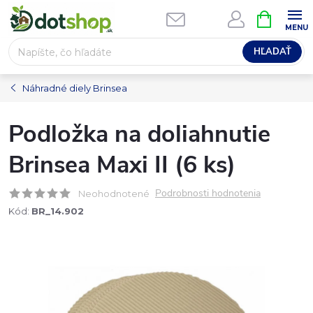
Prejsť
NÁKUPN
na
KOŠÍK
obsah
HĽADAŤ
Náhradné diely Brinsea
Podložka na doliahnutie
Brinsea Maxi II (6 ks)
Podrobnosti hodnotenia
Neohodnotené
Kód:
BR_14.902