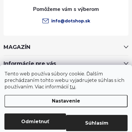
e
info
@
dotshop.sk
MAGAZÍN
Informácie pre vás
Tento web používa súbory cookie. Ďalším
prechádzaním tohto webu vyjadrujete súhlas s ich
používaním. Viac informácií
tu
.
Nastavenie
Copyright 2026
DotShop - všetko pre záhradu, dom, chovateľa,
farmu
. Všetky práva vyhradené.
Upraviť nastavenie cookies
Odmietnuť
Súhlasím
Vytvoril Shoptet