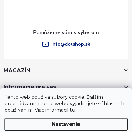
i
e
info
@
dotshop.sk
MAGAZÍN
Informácie pre vás
Tento web používa súbory cookie. Ďalším
prechádzaním tohto webu vyjadrujete súhlas s ich
používaním. Viac informácií
tu
.
Nastavenie