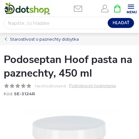
Prejsť
NÁKUPN
na
KOŠÍK
obsah
HĽADAŤ
Starostlivosť o paznechty dobytka
Podoseptan Hoof pasta na
paznechty, 450 ml
Podrobnosti hodnotenia
Neohodnotené
Kód:
SE-3124R