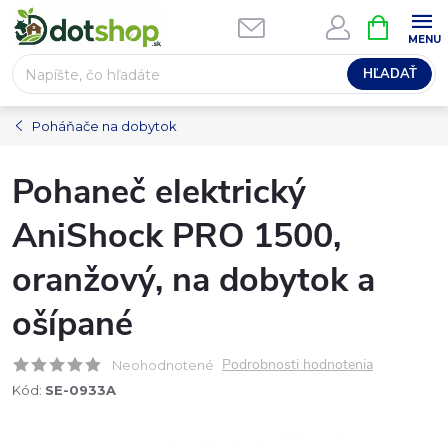
Prejsť
NÁKUPN
na
KOŠÍK
obsah
HĽADAŤ
Poháňače na dobytok
Pohaneč elektrický
AniShock PRO 1500,
oranžový, na dobytok a
ošípané
Podrobnosti hodnotenia
Neohodnotené
Kód:
SE-0933A