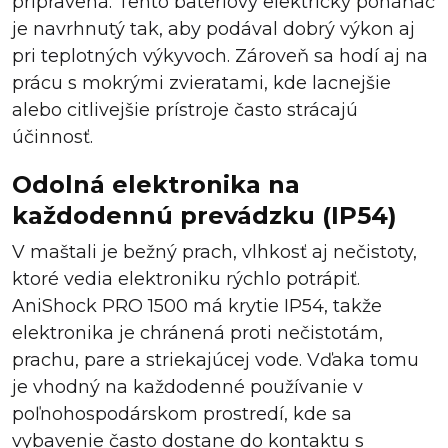
pripravená. Tento batériový elektrický poháňač
je navrhnutý tak, aby podával dobrý výkon aj
pri teplotných výkyvoch. Zároveň sa hodí aj na
prácu s mokrými zvieratami, kde lacnejšie
alebo citlivejšie prístroje často strácajú
účinnosť.
Odolná elektronika na
každodennú prevádzku (IP54)
V maštali je bežný prach, vlhkosť aj nečistoty,
ktoré vedia elektroniku rýchlo potrápiť.
AniShock PRO 1500 má krytie IP54, takže
elektronika je chránená proti nečistotám,
prachu, pare a striekajúcej vode. Vďaka tomu
je vhodný na každodenné používanie v
poľnohospodárskom prostredí, kde sa
vybavenie často dostane do kontaktu s