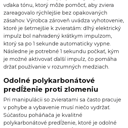
vďaka tónu, ktorý môže pomôcť, aby zviera
zareagovalo rýchlejšie bez opakovaných
zásahov. Výrobca zároveň uvádza vyhotovenie,
ktoré je šetrnejšie k zvieratám: dlhý elektrický
impulz bol nahradený krátkym impulzom,
ktorý sa po 1 sekunde automaticky vypne.
Následne je potrebné 1 sekundu počkať, kým
je možné aktivovať ďalší impulz, čo pomáha
držať používanie v rozumných medziach.
Odolné polykarbonátové
predĺženie proti zlomeniu
Pri manipulácii so zvieratami sa často pracuje
v pohybe a vybavenie musí niečo vydržať.
Súčasťou poháňača je kvalitné
polykarbonátové predĺženie, ktoré je odolné