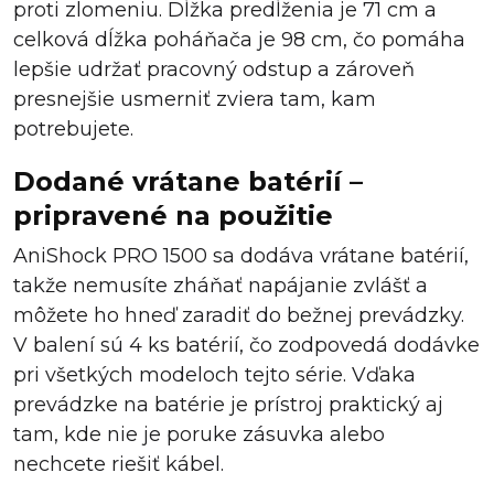
proti zlomeniu. Dĺžka predĺženia je 71 cm a
celková dĺžka poháňača je 98 cm, čo pomáha
lepšie udržať pracovný odstup a zároveň
presnejšie usmerniť zviera tam, kam
potrebujete.
Dodané vrátane batérií –
pripravené na použitie
AniShock PRO 1500 sa dodáva vrátane batérií,
takže nemusíte zháňať napájanie zvlášť a
môžete ho hneď zaradiť do bežnej prevádzky.
V balení sú 4 ks batérií, čo zodpovedá dodávke
pri všetkých modeloch tejto série. Vďaka
prevádzke na batérie je prístroj praktický aj
tam, kde nie je poruke zásuvka alebo
nechcete riešiť kábel.