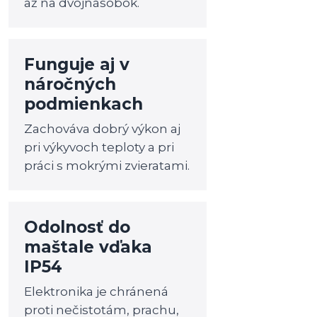
až na dvojnásobok.
Funguje aj v
náročných
podmienkach
Zachováva dobrý výkon aj
pri výkyvoch teploty a pri
práci s mokrými zvieratami.
Odolnosť do
maštale vďaka
IP54
Elektronika je chránená
proti nečistotám, prachu,