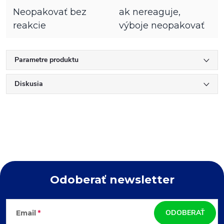
Neopakovať bez
ak nereaguje,
reakcie
výboje neopakovať
Parametre produktu
Diskusia
Odoberať newsletter
Z
ODOBERAŤ
Email