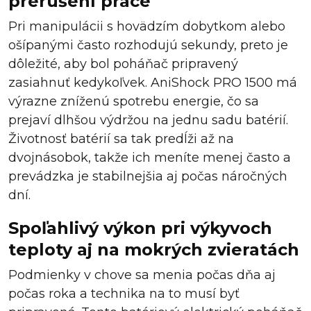
prerušení práce
Pri manipulácii s hovädzím dobytkom alebo
ošípanými často rozhodujú sekundy, preto je
dôležité, aby bol poháňač pripravený
zasiahnuť kedykoľvek. AniShock PRO 1500 má
výrazne zníženú spotrebu energie, čo sa
prejaví dlhšou výdržou na jednu sadu batérií.
Životnosť batérií sa tak predĺži až na
dvojnásobok, takže ich meníte menej často a
prevádzka je stabilnejšia aj počas náročných
dní.
Spoľahlivý výkon pri výkyvoch
teploty aj na mokrých zvieratách
Podmienky v chove sa menia počas dňa aj
počas roka a technika na to musí byť