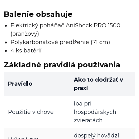
Balenie obsahuje
Elektrický poháňač AniShock PRO 1500
(oranžový)
Polykarbonátové predĺženie (71 cm)
4 ks batérií
Základné pravidlá používania
Ako to dodržať v
Pravidlo
praxi
iba pri
Použitie v chove
hospodárskych
zvieratách
dospelý hovädzí