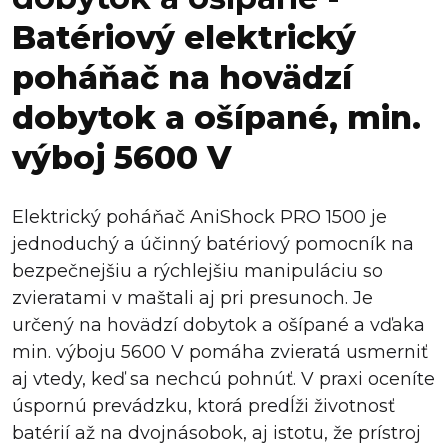
Batériový elektrický
poháňač na hovädzí
dobytok a ošípané, min.
výboj 5600 V
Elektrický poháňač AniShock PRO 1500 je
jednoduchý a účinný batériový pomocník na
bezpečnejšiu a rýchlejšiu manipuláciu so
zvieratami v maštali aj pri presunoch. Je
určený na hovädzí dobytok a ošípané a vďaka
min. výboju 5600 V pomáha zvieratá usmerniť
aj vtedy, keď sa nechcú pohnúť. V praxi oceníte
úspornú prevádzku, ktorá predĺži životnosť
batérií až na dvojnásobok, aj istotu, že prístroj