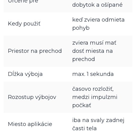
Určené pre
dobytok a ošípané
keď zviera odmieta
Kedy použiť
pohyb
zviera musí mať
Priestor na prechod
dosť miesta na
prechod
Dĺžka výboja
max. 1 sekunda
časovo rozložiť,
Rozostup výbojov
medzi impulzmi
počkať
iba na svaly zadnej
Miesto aplikácie
časti tela