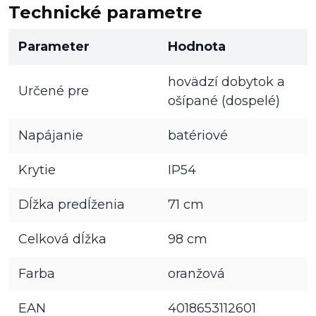
Technické parametre
Parameter
Hodnota
hovädzí dobytok a
Určené pre
ošípané (dospelé)
Napájanie
batériové
Krytie
IP54
Dĺžka predĺženia
71 cm
Celková dĺžka
98 cm
Farba
oranžová
EAN
4018653112601