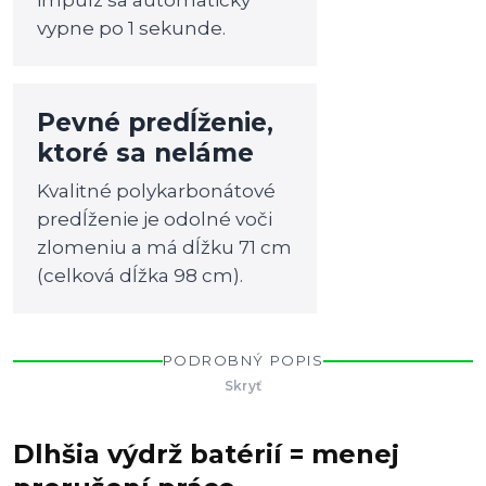
impulz sa automaticky
vypne po 1 sekunde.
Pevné predĺženie,
ktoré sa neláme
Kvalitné polykarbonátové
predĺženie je odolné voči
zlomeniu a má dĺžku 71 cm
(celková dĺžka 98 cm).
PODROBNÝ POPIS
Skryť
Dlhšia výdrž batérií = menej