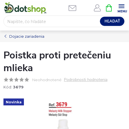
Prejsť
NÁKUPN
na
KOŠÍK
obsah
HĽADAŤ
Dojacie zariadenia
Poistka proti pretečeniu
mlieka
Podrobnosti hodnotenia
Neohodnotené
Kód:
3679
Novinka