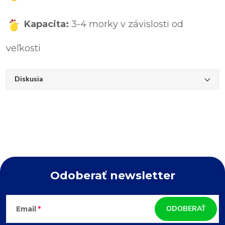
Kapacita:
3-4 morky v závislosti od
veľkosti
Diskusia
Odoberať newsletter
Z
ODOBERAŤ
Email
á