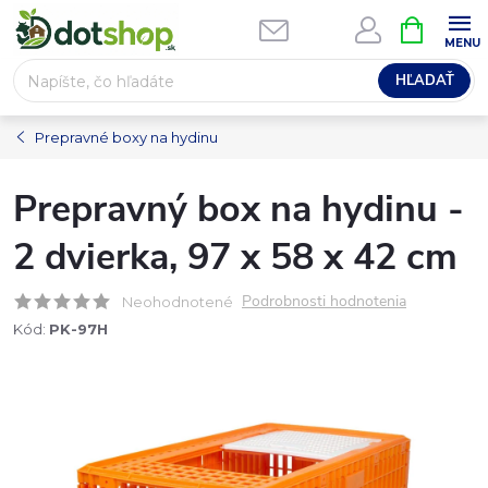
Prejsť
NÁKUPN
na
KOŠÍK
obsah
HĽADAŤ
Prepravné boxy na hydinu
Prepravný box na hydinu -
2 dvierka, 97 x 58 x 42 cm
Podrobnosti hodnotenia
Neohodnotené
Kód:
PK-97H