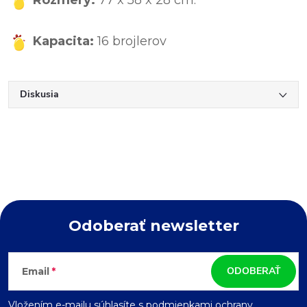
Kapacita:
16 brojlerov
Diskusia
Odoberať newsletter
Z
ODOBERAŤ
Email
á
Vložením e-mailu súhlasíte s
podmienkami ochrany