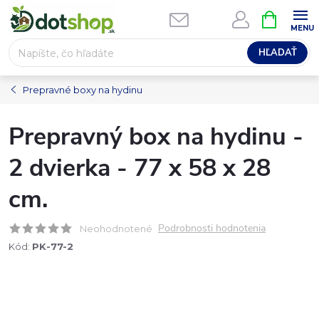
Prejsť
NÁKUPN
na
KOŠÍK
obsah
HĽADAŤ
Prepravné boxy na hydinu
Prepravný box na hydinu -
2 dvierka - 77 x 58 x 28
cm.
Podrobnosti hodnotenia
Neohodnotené
Kód:
PK-77-2