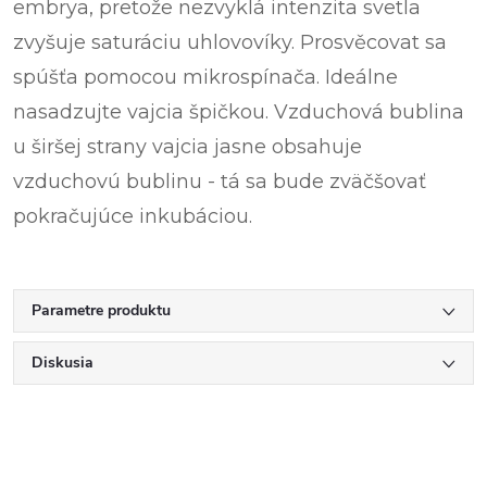
embrya, pretože nezvyklá intenzita svetla
zvyšuje saturáciu uhlovovíky. Prosvěcovat sa
spúšťa pomocou mikrospínača. Ideálne
nasadzujte vajcia špičkou. Vzduchová bublina
u širšej strany vajcia jasne obsahuje
vzduchovú bublinu - tá sa bude zväčšovať
pokračujúce inkubáciou.
Parametre produktu
Diskusia