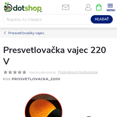
Prejsť
NÁKUPN
na
KOŠÍK
obsah
HĽADAŤ
Presvetľovačky vajec
Presvetlovačka vajec 220
V
Podrobnosti hodnotenia
Neohodnotené
Kód:
PROSVETLOVACKA_220V