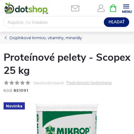
Prejsť
NÁKUPN
na
KOŠÍK
obsah
HĽADAŤ
Doplnkové krmivo, vitamíny, minerály
Proteínové pelety - Scopex
25 kg
Podrobnosti hodnotenia
Neohodnotené
Kód:
851091
Novinka