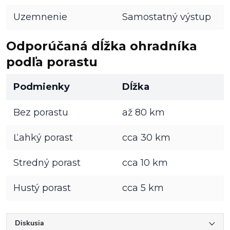
Uzemnenie
Samostatný výstup
Odporúčaná dĺžka ohradníka
podľa porastu
Podmienky
Dĺžka
Bez porastu
až 80 km
Ľahký porast
cca 30 km
Stredný porast
cca 10 km
Hustý porast
cca 5 km
Diskusia