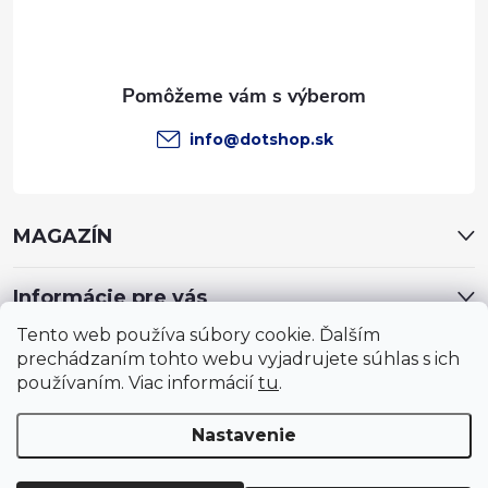
i
e
info
@
dotshop.sk
MAGAZÍN
Informácie pre vás
Tento web používa súbory cookie. Ďalším
prechádzaním tohto webu vyjadrujete súhlas s ich
používaním. Viac informácií
tu
.
Nastavenie
Copyright 2026
DotShop - všetko pre záhradu, dom, chovateľa,