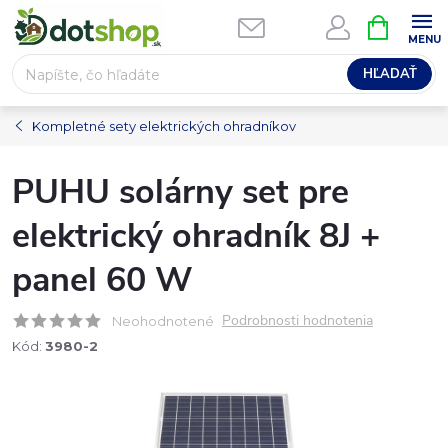
Prejsť
NÁKUPN
na
KOŠÍK
obsah
HĽADAŤ
Kompletné sety elektrických ohradníkov
PUHU solárny set pre
elektrický ohradník 8J +
panel 60 W
Podrobnosti hodnotenia
Neohodnotené
Kód:
3980-2