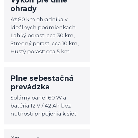
Výkon pre dlhé
ohrady
Až 80 km ohradníka v
ideálnych podmienkach.
Ľahký porast: cca 30 km,
Stredný porast: cca 10 km,
Hustý porast: cca 5 km
Plne sebestačná
prevádzka
Solárny panel 60 W a
batéria 12 V / 42 Ah bez
nutnosti pripojenia k sieti