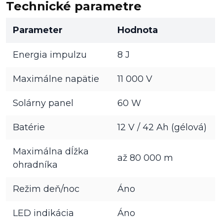
Technické parametre
Parameter
Hodnota
Energia impulzu
8 J
Maximálne napätie
11 000 V
Solárny panel
60 W
Batérie
12 V / 42 Ah (gélová)
Maximálna dĺžka
až 80 000 m
ohradníka
Režim deň/noc
Áno
LED indikácia
Áno