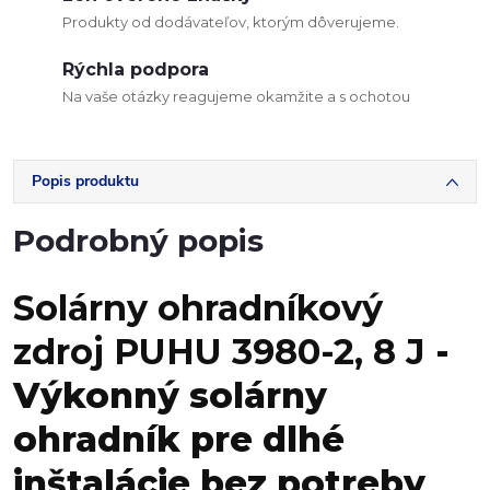
Produkty od dodávateľov, ktorým dôverujeme.
Rýchla podpora
Na vaše otázky reagujeme okamžite a s ochotou
Popis produktu
Podrobný popis
Solárny ohradníkový
zdroj PUHU 3980-2, 8 J
-
Výkonný solárny
ohradník pre dlhé
inštalácie bez potreby