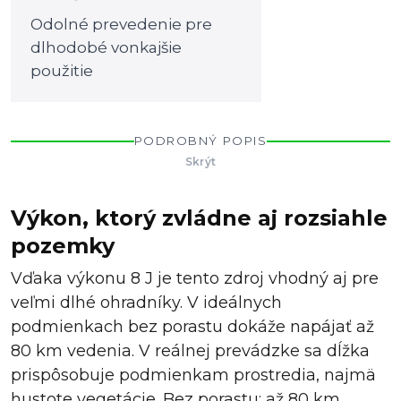
Odolné prevedenie pre
dlhodobé vonkajšie
použitie
PODROBNÝ POPIS
Skrýt
Výkon, ktorý zvládne aj rozsiahle
pozemky
Vďaka výkonu 8 J je tento zdroj vhodný aj pre
veľmi dlhé ohradníky. V ideálnych
podmienkach bez porastu dokáže napájať až
80 km vedenia. V reálnej prevádzke sa dĺžka
prispôsobuje podmienkam prostredia, najmä
hustote vegetácie. Bez porastu: až 80 km,