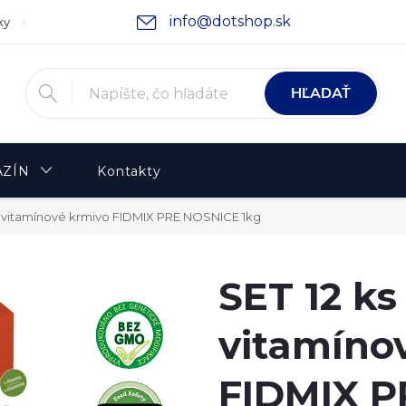
info@dotshop.sk
ky
Podmienky ochrany osobných údajov
Moja objednávka
HĽADAŤ
ZÍN
Kontakty
no vitamínové krmivo FIDMIX PRE NOSNICE 1kg
SET 12 ks
vitamíno
FIDMIX P