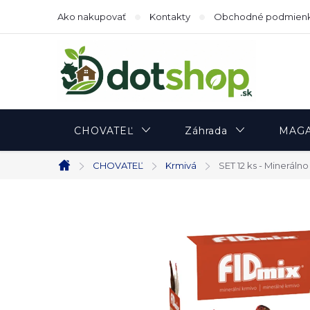
Prejsť
Ako nakupovať
Kontakty
Obchodné podmien
na
obsah
CHOVATEĽ
Záhrada
MAGA
CHOVATEĽ
Krmivá
SET 12 ks - Minerál
Domov