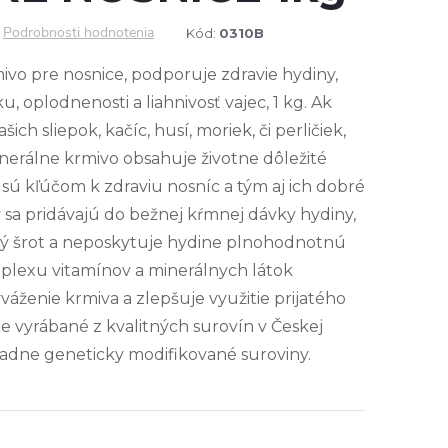
Podrobnosti hodnotenia
Kód:
0310B
vo pre nosnice, podporuje zdravie hydiny,
 oplodnenosti a liahnivosť vajec, 1 kg. Ak
ich sliepok, kačíc, husí, moriek, či perličiek,
nerálne krmivo obsahuje životne dôležité
 sú kľúčom k zdraviu nosníc a tým aj ich dobré
 sa pridávajú do bežnej kŕmnej dávky hydiny,
lný šrot a neposkytuje hydine plnohodnotnú
plexu vitamínov a minerálnych látok
váženie krmiva a zlepšuje využitie prijatého
je vyrábané z kvalitných surovín v Českej
iadne geneticky modifikované suroviny.