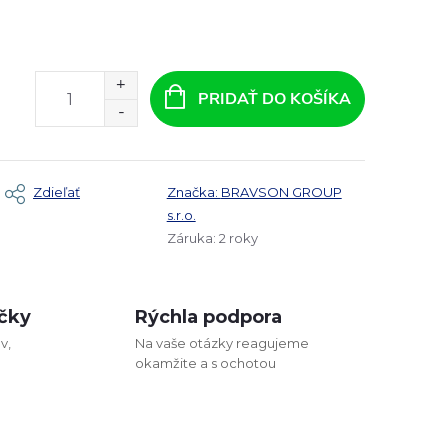
PRIDAŤ DO KOŠÍKA
Zdieľať
Značka:
BRAVSON GROUP
s.r.o.
Záruka
:
2 roky
čky
Rýchla podpora
v,
Na vaše otázky reagujeme
okamžite a s ochotou