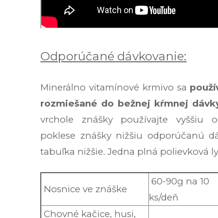
Odporúčané dávkovanie:
Minerálno vitamínové krmivo sa
použí
rozmiešané do bežnej kŕmnej dávky
vrchole znášky používajte vyššiu 
poklese znášky nižšiu odporúčanú d
tabuľka nižšie. Jedna plná polievková l
60-90g na 10
Nosnice ve znáške
ks/deň
Chovné kačice, husi,