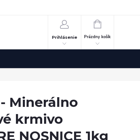
Odstúpenie od zmluvy
NÁKUPNÝ
KOŠÍK
Prázdny košík
Prihlásenie
 - Minerálno
vé krmivo
RE NOSNICE 1kg