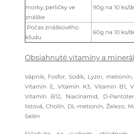
morky, perličky ve
90g na 10 ks/d
znáške
Počas znáškového
60g na 10 ks/d
kľudu
Obsiahnuté vitamíny a minerál
Vápnik, Fosfor, Sodík, Lyzín, metionín
Vitamín E, Vitamín K3, Vitamín B1, V
Vitamín B12, Niacínamid, D-Pantote
listová, Cholín, DL-metionín, Železo, 
Selén
Skladujte na suchom, chladnom