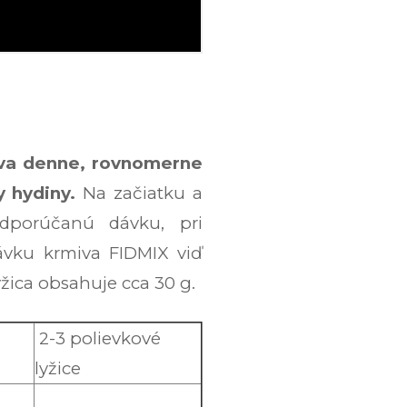
va denne, rovnomerne
 hydiny.
Na začiatku a
odporúčanú dávku, pri
ávku krmiva FIDMIX viď
yžica obsahuje cca 30 g.
2-3 polievkové
lyžice