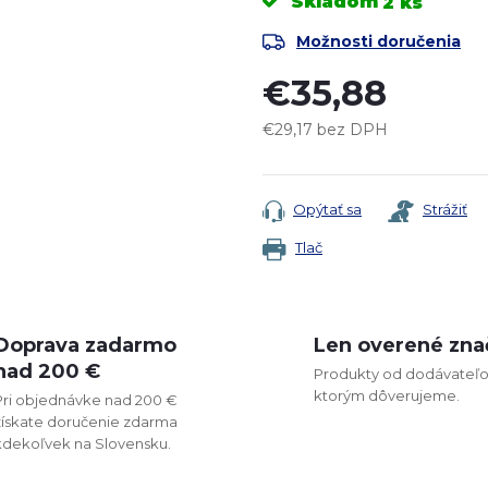
Skladom
2 ks
Možnosti doručenia
€35,88
€29,17 bez DPH
Jednotková
cena:
Opýtať sa
Strážiť
Tlač
Doprava zadarmo
Len overené zna
nad 200 €
Produkty od dodávateľo
ktorým dôverujeme.
Pri objednávke nad 200 €
získate doručenie zdarma
kdekoľvek na Slovensku.