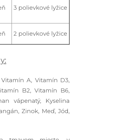
eň
3 polievkové lyžice
eň
2 polievkové lyžice
y:
, Vitamín A, Vitamín D3,
itamín B2, Vitamín B6,
nan vápenatý, Kyselina
Mangán, Zinok, Meď, Jód,
 a tmavom mieste, v