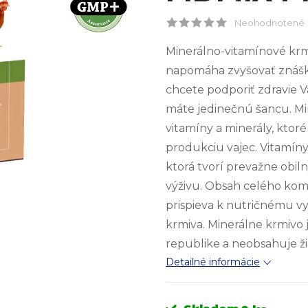
Neohodnotené
Minerálno-vitamínové krmi
napomáha zvyšovať znášku,
chcete podporiť zdravie Vaš
máte jedinečnú šancu. Mi
vitamíny a minerály, ktoré
produkciu vajec. Vitamíny
ktorá tvorí prevažne obi
výživu. Obsah celého kom
prispieva k nutričnému vy
krmiva. Minerálne krmivo 
republike a neobsahuje ž
Detailné informácie