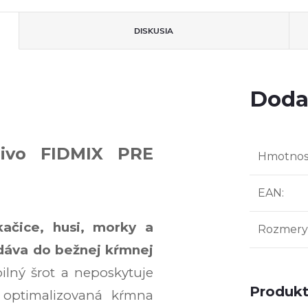
DISKUSIA
Doda
mivo FIDMIX PRE
Hmotnos
EAN
:
kačice, husi, morky a
Rozmery 
dáva do bežnej kŕmnej
bilný šrot a neposkytuje
Produkt 
 optimalizovaná kŕmna