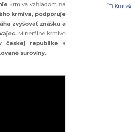
nie
krmiva vzhľadom na
Krmivá
atého krmiva, podporuje
áha zvyšovať znášku a
vajec.
Minerálne krmivo
v českej republike
a
ované suroviny.