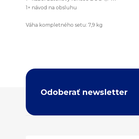
1× návod na obsluhu
Váha kompletného setu: 7,9 kg
Z
Odoberať newsletter
á
p