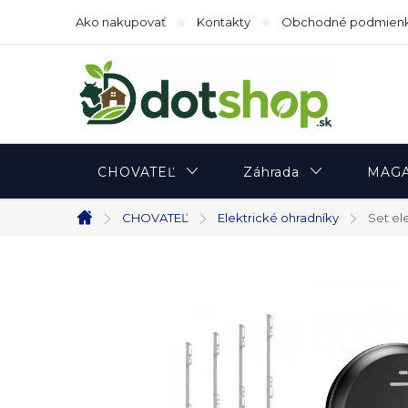
Prejsť
Ako nakupovať
Kontakty
Obchodné podmien
na
obsah
CHOVATEĽ
Záhrada
MAGA
CHOVATEĽ
Elektrické ohradníky
Set el
Domov