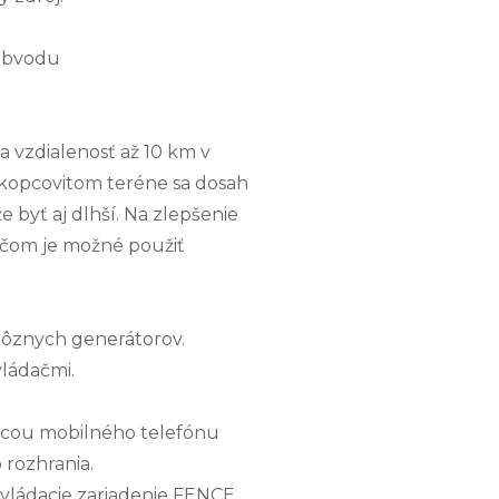
 obvodu
a vzdialenosť až 10 km v
 kopcovitom teréne sa dosah
 byť aj dlhší. Na zlepšenie
ačom je možné použiť
rôznych generátorov.
vládačmi.
ocou mobilného telefónu
 rozhrania.
ovládacie zariadenie FENCE