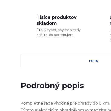
Tisíce produktov
skladom
Široký výber, aby ste si vždy
našli to, čo potrebujete.
POPIS
Podrobný popis
Kompletná sada vhodná pre ohrady do 8 km.
Týmto elektrickým ohradníkom vymedzíte be