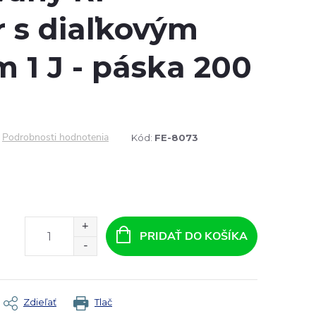
r s diaľkovým
 1 J - páska 200
Podrobnosti hodnotenia
Kód:
FE-8073
PRIDAŤ DO KOŠÍKA
Zdieľať
Tlač