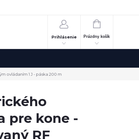
Odstúpenie od zmluvy
NÁKUPNÝ
KOŠÍK
Prázdny košík
Prihlásenie
ým ovládaním 1 J - páska 200 m
rického
 pre kone -
vaný RF