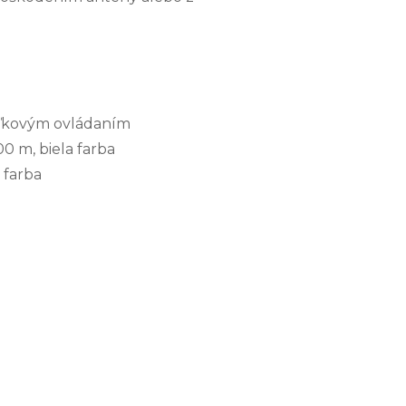
aľkovým ovládaním
00 m, biela farba
a farba