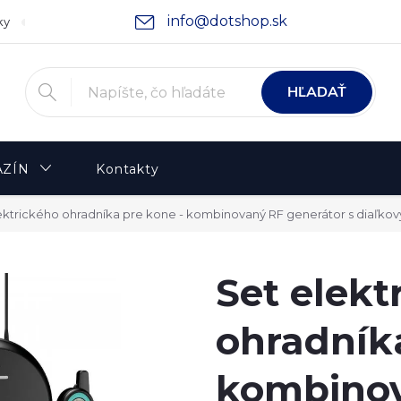
info@dotshop.sk
ky
Podmienky ochrany osobných údajov
Moja objednávka
HĽADAŤ
ZÍN
Kontakty
ektrického ohradníka pre kone - kombinovaný RF generátor s diaľkov
Set elekt
ohradníka
kombino