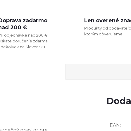
Doprava zadarmo
Len overené zna
nad 200 €
Produkty od dodávateľo
ktorým dôverujeme.
Pri objednávke nad 200 €
získate doručenie zdarma
kdekoľvek na Slovensku.
Doda
EAN
:
zpečný priestor pre