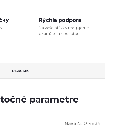
čky
Rýchla podpora
v,
Na vaše otázky reagujeme
okamžite a s ochotou
DISKUSIA
točné parametre
8595221014834