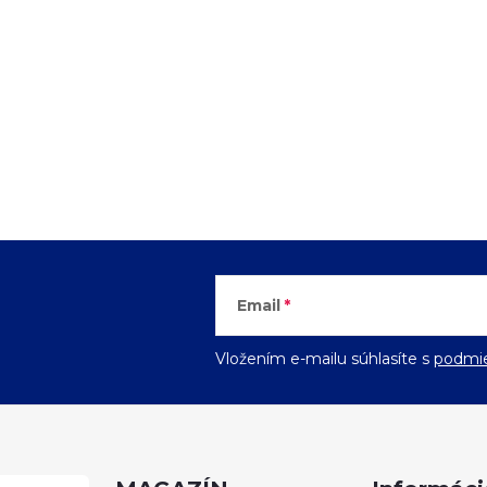
Email
Vložením e-mailu súhlasíte s
podmie