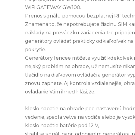
WiFi GATEWAY GW100.
Prenos signálu pomocou bezplatnej RF technol
Znamená to, že nepotrebujete žiadnu SIM kar
náklady na prevádzku zariadenia. Po pripoje
generátory ovládať prakticky odkiaľkoľvek na 
pokrytie.
Generátory fencee môžete využiť kdekoľvek 
nejaký problém na ohrade, už nemusíte nikam c
tlačidlo na diaľkovom ovládači a generátor vy
znovu zapnete. Aj kontrola vzdialenejšej ohra
ovládanie Vám ihneď hlási, že:
kleslo napätie na ohrade pod nastavenú hodno
vedenie, spadla vetva na vodiče alebo je vysok
kleslo napätie batérie pod 12 V,
stratil sa signál, napr. odpojením generátora