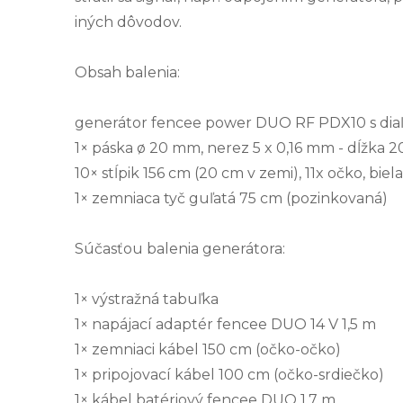
iných dôvodov.
Obsah balenia:
generátor fencee power DUO RF PDX10 s di
1× páska ø 20 mm, nerez 5 x 0,16 mm - dĺžka 2
10× stĺpik 156 cm (20 cm v zemi), 11x očko, biel
1× zemniaca tyč guľatá 75 cm (pozinkovaná)
Súčasťou balenia generátora:
1× výstražná tabuľka
1× napájací adaptér fencee DUO 14 V 1,5 m
1× zemniaci kábel 150 cm (očko-očko)
1× pripojovací kábel 100 cm (očko-srdiečko)
1× kábel batériový fencee DUO 1,7 m