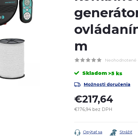
generáto
ovládaním
m
Neohodnotené
Skladom
>5 ks
Možnosti doručenia
€217,64
€176,94 bez DPH
Jednotková
cena:
Opýtať sa
Strážiť