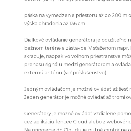
páska na vymedzenie priestoru až do 200 m
výška ohradenia až 136 cm
Diaľkové ovládanie generátora je použiteľné n
bežnom teréne a zástavbe. V sťaženom napr.
skracuje, naopak vo voľnom priestranstve môže
prenosu signálu medzi generátorom a ovlád
externú anténu (viď príslušenstvo).
Jedným ovládačom je možné ovládať až šesť 
Jeden generátor je možné ovládať až tromi o
Generátory je možné ovládať vzdialene pom
cez aplikáciu fencee Cloud alebo z webového
Na pripojenie do Cloudu je nutné centrálne 