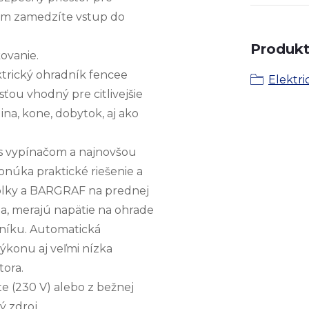
 im zamedzíte vstup do
Produkt 
ovanie.
trický ohradník fencee
Elektri
ou vhodný pre citlivejšie
dina, kone, dobytok, aj ako
s vypínačom a najnovšou
núka praktické riešenie a
olky a BARGRAF na prednej
a, merajú napätie na ohrade
dníku. Automatická
ýkonu aj veľmi nízka
tora.
e (230 V) alebo z bežnej
ý zdroj.