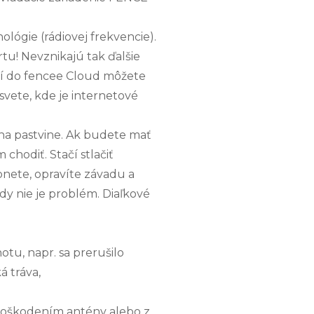
ógie (rádiovej frekvencie).
tu! Nevznikajú tak ďalšie
ní do fencee Cloud môžete
svete, kde je internetové
na pastvine. Ak budete mať
hodiť. Stačí stlačiť
pnete, opravíte závadu a
dy nie je problém. Diaľkové
tu, napr. sa prerušilo
á tráva,
, poškodením antény alebo z