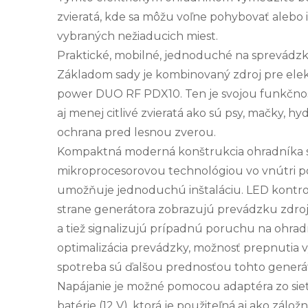
zvieratá, kde sa môžu voľne pohybovať alebo
vybraných nežiaducich miest.
Praktické, mobilné, jednoduché na sprevádzk
Základom sady je kombinovaný zdroj pre elek
power DUO RF PDX10. Ten je svojou funkčnosť
aj menej citlivé zvieratá ako sú psy, mačky, hy
ochrana pred lesnou zverou.
Kompaktná moderná konštrukcia ohradníka 
mikroprocesorovou technológiou vo vnútri po
umožňuje jednoduchú inštaláciu. LED kontr
strane generátora zobrazujú prevádzku zdroj
a tiež signalizujú prípadnú poruchu na ohra
optimalizácia prevádzky, možnosť prepnutia v
spotreba sú ďalšou prednosťou tohto generá
Napájanie je možné pomocou adaptéra zo siet
batérie (12 V), ktorá je použiteľná aj ako záložn