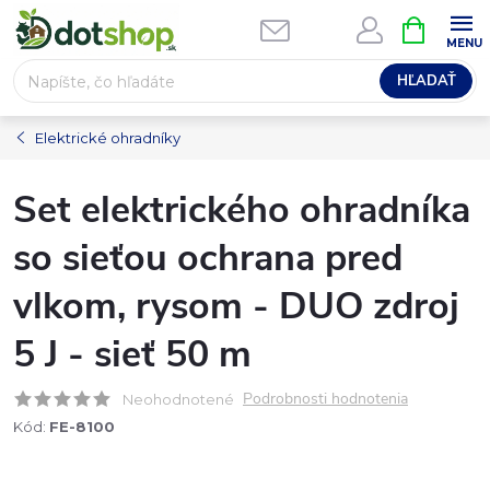
Prejsť
NÁKUPN
na
KOŠÍK
obsah
HĽADAŤ
Elektrické ohradníky
Set elektrického ohradníka
so sieťou ochrana pred
vlkom, rysom - DUO zdroj
5 J - sieť 50 m
Podrobnosti hodnotenia
Neohodnotené
Kód:
FE-8100