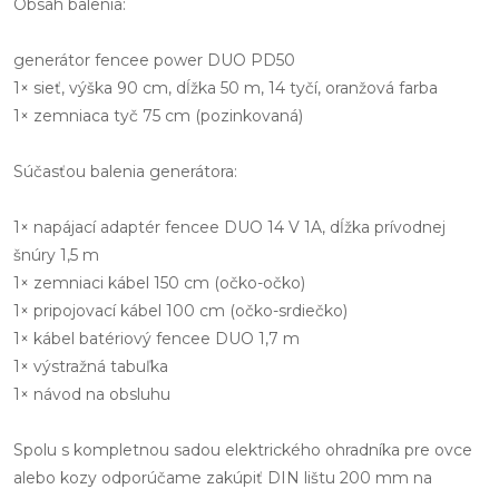
Obsah balenia:
generátor fencee power DUO PD50
1× sieť, výška 90 cm, dĺžka 50 m, 14 tyčí, oranžová farba
1× zemniaca tyč 75 cm (pozinkovaná)
Súčasťou balenia generátora:
1× napájací adaptér fencee DUO 14 V 1A, dĺžka prívodnej
šnúry 1,5 m
1× zemniaci kábel 150 cm (očko-očko)
1× pripojovací kábel 100 cm (očko-srdiečko)
1× kábel batériový fencee DUO 1,7 m
1× výstražná tabuľka
1× návod na obsluhu
Spolu s kompletnou sadou elektrického ohradníka pre ovce
alebo kozy odporúčame zakúpiť DIN lištu 200 mm na