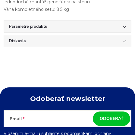
jednoduchú montáž generátora na stenu.
Váha kompletného setu: 8,5 kg
Parametre produktu
Diskusia
Odoberať newsletter
Z
ODOBERAŤ
Email
á
Vložením e-mailu súhlasíte s
podmienkami ochrany