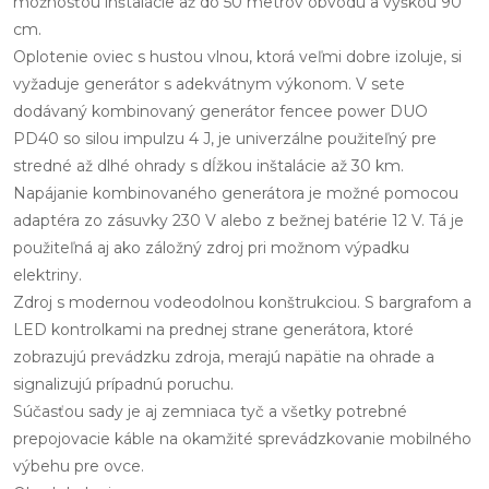
možnosťou inštalácie až do 50 metrov obvodu a výškou 90
cm.
Oplotenie oviec s hustou vlnou, ktorá veľmi dobre izoluje, si
vyžaduje generátor s adekvátnym výkonom. V sete
dodávaný kombinovaný generátor fencee power DUO
PD40 so silou impulzu 4 J, je univerzálne použiteľný pre
stredné až dlhé ohrady s dĺžkou inštalácie až 30 km.
Napájanie kombinovaného generátora je možné pomocou
adaptéra zo zásuvky 230 V alebo z bežnej batérie 12 V. Tá je
použiteľná aj ako záložný zdroj pri možnom výpadku
elektriny.
Zdroj s modernou vodeodolnou konštrukciou. S bargrafom a
LED kontrolkami na prednej strane generátora, ktoré
zobrazujú prevádzku zdroja, merajú napätie na ohrade a
signalizujú prípadnú poruchu.
Súčasťou sady je aj zemniaca tyč a všetky potrebné
prepojovacie káble na okamžité sprevádzkovanie mobilného
výbehu pre ovce.