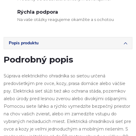
Rýchla podpora
Na vaše otázky reagujeme okamžite a s ochotou
Popis produktu
Podrobný popis
Súprava elektrického ohradníka so sieťou určená
predovšetkým pre ovce, kozy, prasa domáce alebo väčšie
psy. Elektrická sieť slúži tiež ako ochrana stáda, pozemkov
alebo úrody pred lesnou zverou alebo divokými ošípanými.
Pomocou siete ľahko a rýchlo vymedzíte bezpečný priestor
na chov vašich zvierat, alebo im zamedzíte vstupu do
vybraných nežiaducich miest. Elektrická ohradníková sieť pre
ovce a kozy je veľmi jednoduchým a mobilným riešením. S