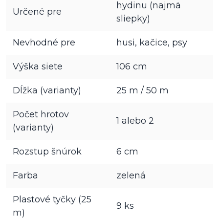
hydinu (najmä
Určené pre
sliepky)
Nevhodné pre
husi, kačice, psy
Výška siete
106 cm
Dĺžka (varianty)
25 m / 50 m
Počet hrotov
1 alebo 2
(varianty)
Rozstup šnúrok
6 cm
Farba
zelená
Plastové tyčky (25
9 ks
m)