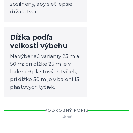
zosilnený, aby sieť lepšie
držala tvar.
Dĺžka podľa
veľkosti výbehu
Na výber sú varianty 25 m a
50 m; pri dĺžke 25 m je v
balení 9 plastových tyčiek,
pri dĺžke 50 m je v balení 15
plastových tyčiek.
PODROBNÝ POPIS
Skryť