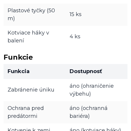
Plastové tyčky (50
15 ks
m)
Kotviace háky v
4 ks
balení
Funkcie
Funkcia
Dostupnosť
áno (ohraničenie
Zabránenie úniku
výbehu)
Ochrana pred
áno (ochranná
predátormi
bariéra)
Kotvenie k zemi
áno (kotviace háky)