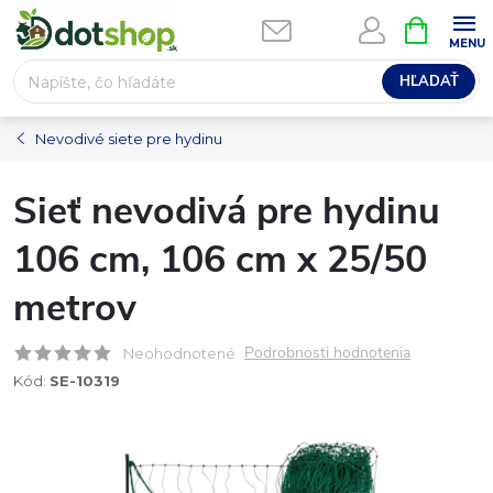
Prejsť
NÁKUPN
na
KOŠÍK
obsah
HĽADAŤ
Nevodivé siete pre hydinu
Sieť nevodivá pre hydinu
106 cm, 106 cm x 25/50
metrov
Podrobnosti hodnotenia
Neohodnotené
Kód:
SE-10319