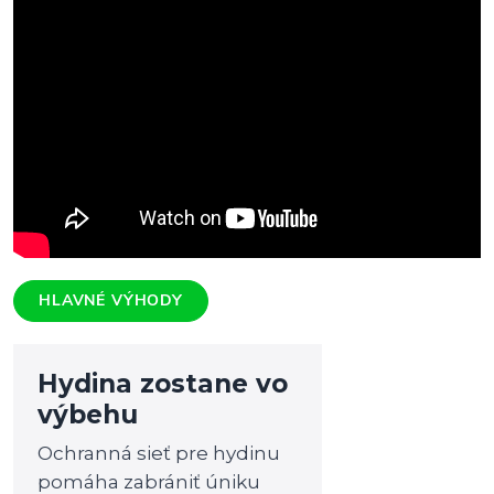
HLAVNÉ VÝHODY
Hydina zostane vo
výbehu
Ochranná sieť pre hydinu
pomáha zabrániť úniku