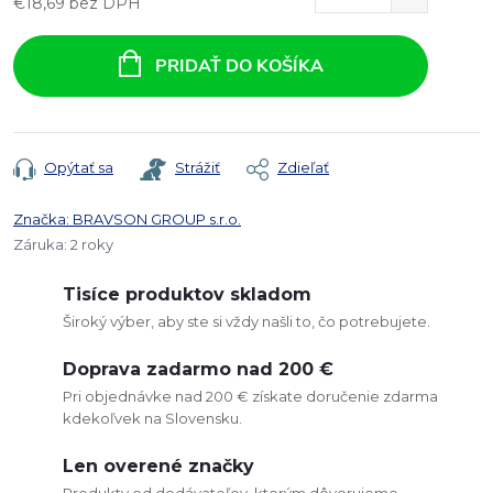
€18,69 bez DPH
Jednotková
cena:
PRIDAŤ DO KOŠÍKA
Opýtať sa
Strážiť
Zdieľať
Značka:
BRAVSON GROUP s.r.o.
Záruka
:
2 roky
Tisíce produktov skladom
Široký výber, aby ste si vždy našli to, čo potrebujete.
Doprava zadarmo nad 200 €
Pri objednávke nad 200 € získate doručenie zdarma
kdekoľvek na Slovensku.
Len overené značky