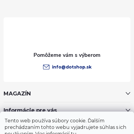
ä
t
i
e
info
@
dotshop.sk
MAGAZÍN
Informácie pre vás
Tento web používa súbory cookie. Ďalším
prechádzaním tohto webu vyjadrujete súhlas s ich
používaním. Viac informácií
tu
.