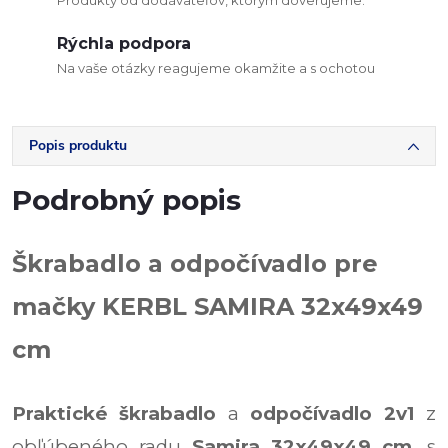
Produkty od dodávateľov, ktorým dôverujeme.
Rýchla podpora
Na vaše otázky reagujeme okamžite a s ochotou
Popis produktu
Podrobný popis
Škrabadlo a odpočívadlo pre
mačky KERBL SAMIRA 32x49x49
cm
Praktické škrabadlo
a
odpočívadlo 2v1
z
obľúbeného radu
Samira 32x49x49 cm
, s