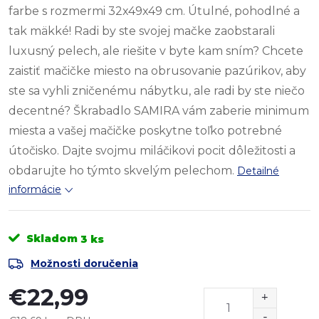
farbe s rozmermi 32x49x49 cm. Útulné, pohodlné a
tak mäkké! Radi by ste svojej mačke zaobstarali
luxusný pelech, ale riešite v byte kam sním? Chcete
zaistiť mačičke miesto na obrusovanie pazúrikov, aby
ste sa vyhli zničenému nábytku, ale radi by ste niečo
decentné? Škrabadlo SAMIRA vám zaberie minimum
miesta a vašej mačičke poskytne toľko potrebné
útočisko. Dajte svojmu miláčikovi pocit dôležitosti a
obdarujte ho týmto skvelým pelechom.
Detailné
informácie
Skladom
3 ks
Možnosti doručenia
€22,99