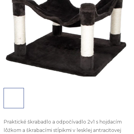
Praktické škrabadlo a odpočívadlo 2v1 s hojdacím
lôžkom a škrabacími stĺpikmi v lesklej antracitovej