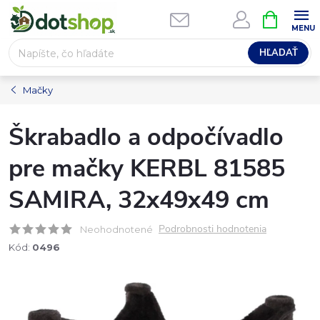
Prejsť
NÁKUPN
na
KOŠÍK
obsah
HĽADAŤ
Mačky
Škrabadlo a odpočívadlo
pre mačky KERBL 81585
SAMIRA, 32x49x49 cm
Podrobnosti hodnotenia
Neohodnotené
Kód:
0496