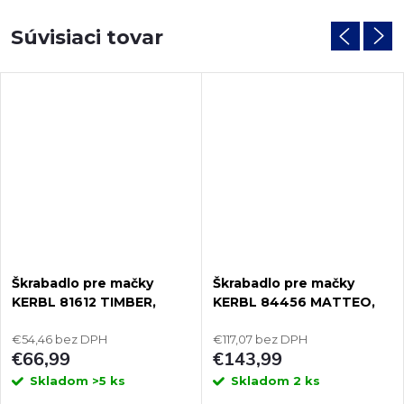
Súvisiaci tovar
Škrabadlo pre mačky
Škrabadlo pre mačky
KERBL 81612 TIMBER,
KERBL 84456 MATTEO,
mačacie strom na stenu
180x59x52 cm
150 cm
€54,46 bez DPH
€117,07 bez DPH
€66,99
€143,99
Skladom
>5 ks
Skladom
2 ks