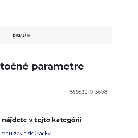
DISKUSIA
točné parametre
8595221013608
nájdete v tejto kategórii
 impulzov a skúšačky