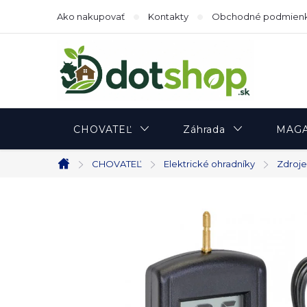
Prejsť
Ako nakupovať
Kontakty
Obchodné podmien
na
obsah
CHOVATEĽ
Záhrada
MAGA
CHOVATEĽ
Elektrické ohradníky
Zdroje
Domov