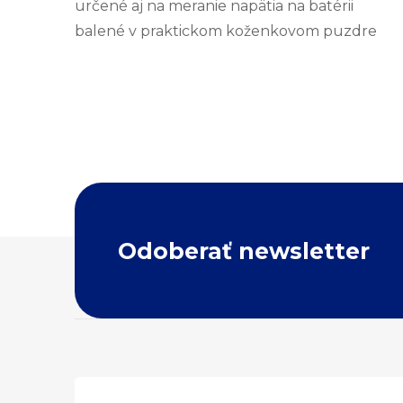
určené aj na meranie napätia na batérii
balené v praktickom koženkovom puzdre
Z
Odoberať newsletter
á
p
ä