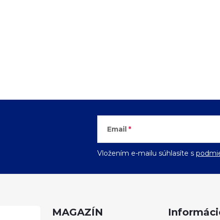
Email
Vložením e-mailu súhlasíte s
podmie
MAGAZÍN
Informáci