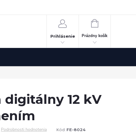
Odstúpenie od zmluvy
NÁKUPNÝ
KOŠÍK
Prázdny košík
Prihlásenie
digitálny 12 kV
nením
Podrobnosti hodnotenia
Kód:
FE-8024