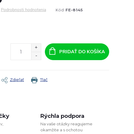
Podrobnosti hodnotenia
Kód:
FE-8145
PRIDAŤ DO KOŠÍKA
Zdieľať
Tlač
čky
Rýchla podpora
v,
Na vaše otázky reagujeme
okamžite a s ochotou