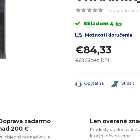
Neohodnotené
Skladom
4 ks
Možnosti doručenia
€84,33
€68,56 bez DPH
Jednotková
cena:
Opýtať sa
Strážiť
Doprava zadarmo
Len overené zna
nad 200 €
Produkty od dodávateľo
ktorým dôverujeme.
Pri objednávke nad 200 €