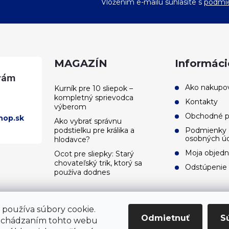
Vložením e-mailu súhlasíte s
podmie
MAGAZÍN
Informáci
Ako nakupo
Kurník pre 10 sliepok –
kompletný sprievodca
Kontakty
výberom
Obchodné 
hop.sk
Ako vybrať správnu
podstielku pre králika a
Podmienky 
osobných ú
hlodavce?
Moja objed
Ocot pre sliepky: Starý
chovateľský trik, ktorý sa
Odstúpenie
používa dodnes
používa súbory cookie.
Odmietnuť
S
echádzaním tohto webu