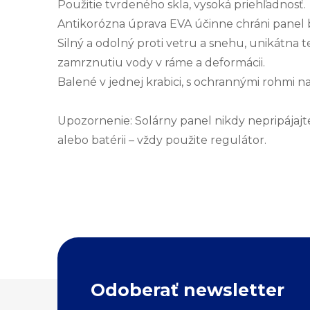
Použitie tvrdeného skla, vysoká priehľadnosť.
Antikorózna úprava EVA účinne chráni panel b
Silný a odolný proti vetru a snehu, unikátna
zamrznutiu vody v ráme a deformácii.
Balené v jednej krabici, s ochrannými rohmi n
Upozornenie: Solárny panel nikdy nepripájaj
alebo batérii – vždy použite regulátor.
Z
Odoberať newsletter