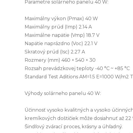
Parametre solárneho panelu 40 W:
Maximálny výkon (Pmax) 40 W
Maximálny prúd (Imp) 2.14 A
Maximálne napätie (Vmp) 18.7 V
Napätie naprázdno (Voc) 22.1 V
Skratový prúd (Isc) 2.27 A
Rozmery (mm) 460 × 540 × 30
Rozsah prevádzkovej teploty -40 °C ~ +85 °C
Štandard Test Aditions AM=1.5 E=1000 W/m2 
Výhody solárneho panelu 40 W:
Účinnosť vysoko kvalitných a vysoko účinnýc
kremíkových doštičiek môže dosiahnuť až 22 
Šindľový zvárací proces, krásny a úhľadný.