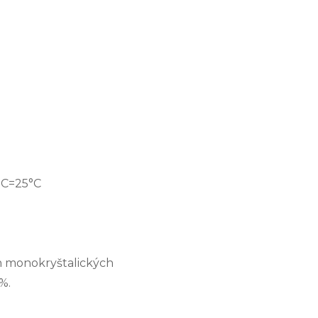
TC=25°C
h monokryštalických
%.