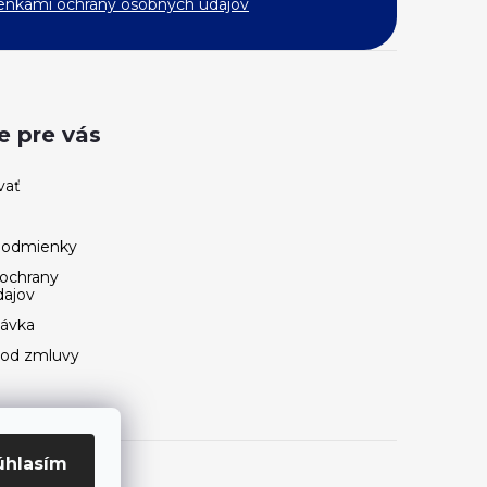
nkami ochrany osobných údajov
e pre vás
vať
podmienky
ochrany
dajov
návka
 od zmluvy
úhlasím