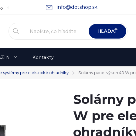
info@dotshop.sk
ky
Podmienky ochrany osobných údajov
Moja objednávka
HĽADAŤ
ZÍN
Kontakty
e systémy pre elektrické ohradníky
Solárny panel výkon 40 W pre
Solárny 
W pre ele
ohradník