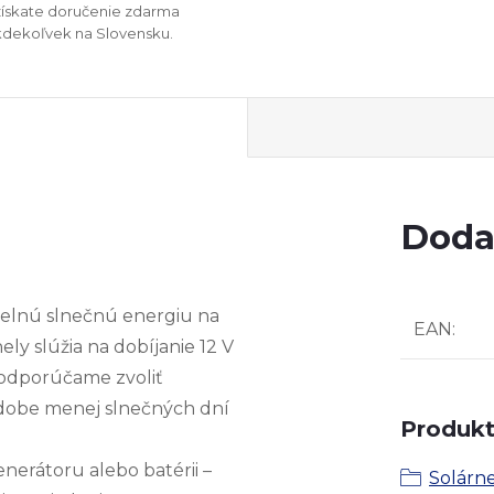
získate doručenie zdarma
kdekoľvek na Slovensku.
Doda
telnú slnečnú energiu na
EAN
:
ly slúžia na dobíjanie 12 V
 odporúčame zvoliť
v dobe menej slnečných dní
Produkt 
nerátoru alebo batérii –
Solárne