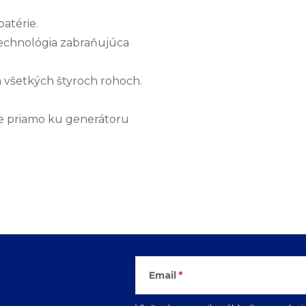
atérie.
 technológia zabraňujúca
a všetkých štyroch rohoch.
te priamo ku generátoru
Email