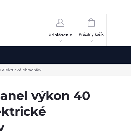
Odstúpenie od zmluvy
NÁKUPNÝ
KOŠÍK
Prázdny košík
Prihlásenie
 elektrické ohradníky
panel výkon 40
ktrické
y