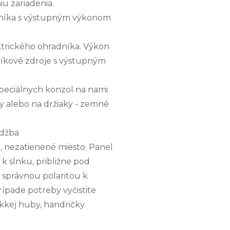
iu zariadenia.
dníka s výstupným výkonom
ektrického ohradníka. Výkon
íkové zdroje s výstupným
eciálnych konzol na nami
y alebo na držiaky - zemné
rdžba
 nezatienené miesto. Panel
 k slnku, približne pod
o správnou polaritou k
rípade potreby vyčistite
kej huby, handričky.