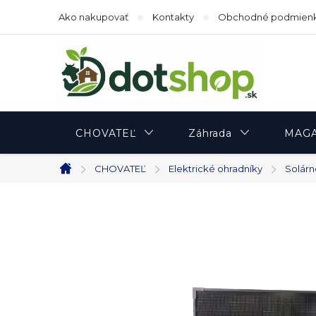
Prejsť
Ako nakupovať
Kontakty
Obchodné podmien
na
obsah
CHOVATEĽ
Záhrada
MAGA
CHOVATEĽ
Elektrické ohradníky
Solárn
Domov