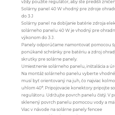
vždy použite regulátor, aby ste predišli zničen
Solárny panel 40 W vhodný pre zdroje ohra
do 3 J
Solárny panel na dobíjanie batérie zdroja el
solárneho panelu 40 W je vhodný pre ohradn
výkonom do 3 J.
Panely odporúčame namontovať pomocou šp
ponúkané schránky pre batériu a zdroj ohrad
skrutky pre solárne panely.
Umiestnenie solárneho panelu, inštalácia a ú
Na montáž solárneho panelu vyberte vhodné,
musí byť orientovaný na juh, čo najviac kolmo
uhlom 40°. Pripojovacie konektory pripojte s
regulátoru. Udržujte povrch panelu čistý. V p
sklenený povrch panelu pomocou vody a mäk
Viac v návode na solárne panely fencee