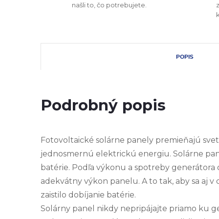
našli to, čo potrebujete.
POPIS
Podrobný popis
Fotovoltaické solárne panely premieňajú sve
jednosmernú elektrickú energiu. Solárne pane
batérie. Podľa výkonu a spotreby generátora
adekvátny výkon panelu. A to tak, aby sa aj 
zaistilo dobíjanie batérie.
Solárny panel nikdy nepripájajte priamo ku ge