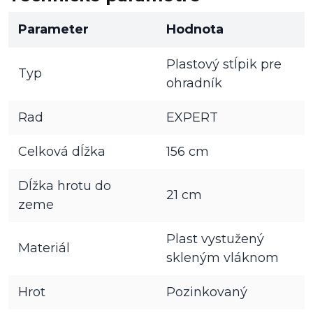
Parameter
Hodnota
Plastový stĺpik pre
Typ
ohradník
Rad
EXPERT
Celková dĺžka
156 cm
Dĺžka hrotu do
21 cm
zeme
Plast vystužený
Materiál
skleným vláknom
Hrot
Pozinkovaný