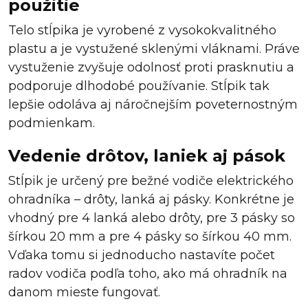
použitie
Telo stĺpika je vyrobené z vysokokvalitného
plastu a je vystužené sklenými vláknami. Práve
vystuženie zvyšuje odolnosť proti prasknutiu a
podporuje dlhodobé používanie. Stĺpik tak
lepšie odoláva aj náročnejším poveternostným
podmienkam.
Vedenie drôtov, laniek aj pások
Stĺpik je určený pre bežné vodiče elektrického
ohradníka – drôty, lanká aj pásky. Konkrétne je
vhodný pre 4 lanká alebo drôty, pre 3 pásky so
šírkou 20 mm a pre 4 pásky so šírkou 40 mm.
Vďaka tomu si jednoducho nastavíte počet
radov vodiča podľa toho, ako má ohradník na
danom mieste fungovať.