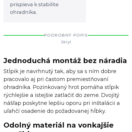
prispieva k stabilite
ohradníka.
PODROBNÝ POPIS
Skryť
Jednoduchá montáž bez náradia
Stĺpik je navrhnutý tak, aby sa s ním dobre
pracovalo aj pri častom premiestňovaní
ohradníka. Pozinkovaný hrot pomáha stĺpik
rýchlejšie a istejšie zatlačiť do zeme. Dvojitý
nášľap poskytne lepšiu oporu pri inštalácii a
uľahčí osadenie do požadovanej hĺbky.
Odolný materiál na vonkajšie