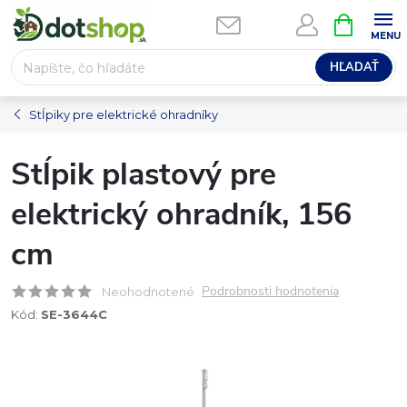
Prejsť
NÁKUPN
na
KOŠÍK
obsah
HĽADAŤ
Stĺpiky pre elektrické ohradníky
Stĺpik plastový pre
elektrický ohradník, 156
cm
Podrobnosti hodnotenia
Neohodnotené
Kód:
SE-3644C