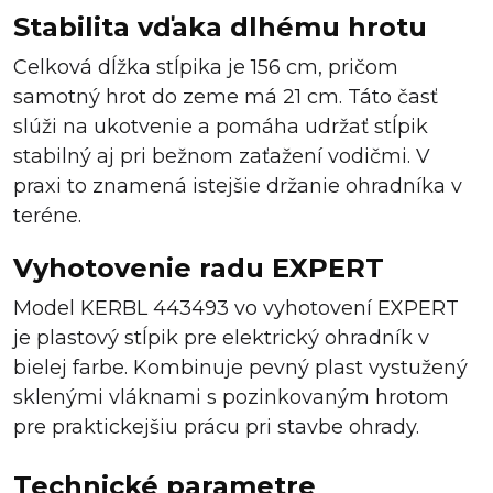
Stabilita vďaka dlhému hrotu
Celková dĺžka stĺpika je 156 cm, pričom
samotný hrot do zeme má 21 cm. Táto časť
slúži na ukotvenie a pomáha udržať stĺpik
stabilný aj pri bežnom zaťažení vodičmi. V
praxi to znamená istejšie držanie ohradníka v
teréne.
Vyhotovenie radu EXPERT
Model KERBL 443493 vo vyhotovení EXPERT
je plastový stĺpik pre elektrický ohradník v
bielej farbe. Kombinuje pevný plast vystužený
sklenými vláknami s pozinkovaným hrotom
pre praktickejšiu prácu pri stavbe ohrady.
Technické parametre