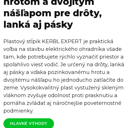
hrotom a dvojitým
nášľapom pre drôty,
lanká aj pásky
Plastový stĺpik KERBL EXPERT je praktická
voľba na stavbu elektrického ohradníka všade
tam, kde potrebujete rýchlo vyznačiť priestor a
spoľahlivo viesť vodič. Je určený na drôty, lanká
aj pásky a vďaka pozinkovanému hrotu a
dvojitému nášľapu ho jednoducho zatlačíte do
zeme. Vysokokvalitný plast vystužený skleným
vláknom zvyšuje odolnosť proti prasknutiu a
pomáha zvládať aj náročnejšie poveternostné
podmienky.
HLAVNÉ VÝHODY