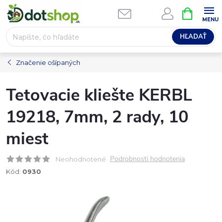
Prejsť
NÁKUPN
na
KOŠÍK
obsah
HĽADAŤ
Značenie ošípaných
Tetovacie kliešte KERBL
19218, 7mm, 2 rady, 10
miest
Podrobnosti hodnotenia
Neohodnotené
Kód:
0930