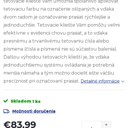
tetovacie kliešte Vám umožnia spoľahlivo aplikovať
tetovaciu farbu na označenie ošípaných a vďaka
dvom radom je označovanie prasiat rýchlejšie a
jednoduchšie. Tetovacie kliešte Vám pomôžu veľmi
efektívne v evidencii chovu prasiat, a to vďaka
presnému a trvanlivému tetovaniu čísla alebo
písmena (čísla a písmená nie sú súčasťou balenia).
Ďalšou výhodou tetovacích klieští je, že vďaka
jednoduchšiemu systému ovládania je potrebná
menšia námaha a tým možno docieliť ešte väčšiu
precíznosť pri označovaní prasiat.
Detailné informácie
Skladom
1 ks
Možnosti doručenia
€83,99