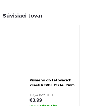
Súvisiaci tovar
Písmeno do tetovacích
klieští KERBL 19214, 7mm,
jednotlivé
€3,24 bez DPH
€3,99
Skladom
1 ks