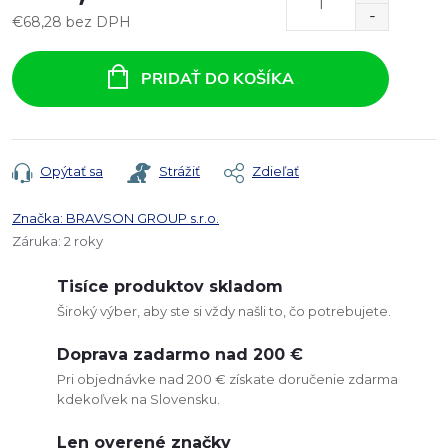
€68,28 bez DPH
Jednotková
cena:
PRIDAŤ DO KOŠÍKA
Opýtať sa
Strážiť
Zdieľať
Značka:
BRAVSON GROUP s.r.o.
Záruka
:
2 roky
Tisíce produktov skladom
Široký výber, aby ste si vždy našli to, čo potrebujete.
Doprava zadarmo nad 200 €
Pri objednávke nad 200 € získate doručenie zdarma
kdekoľvek na Slovensku.
Len overené značky