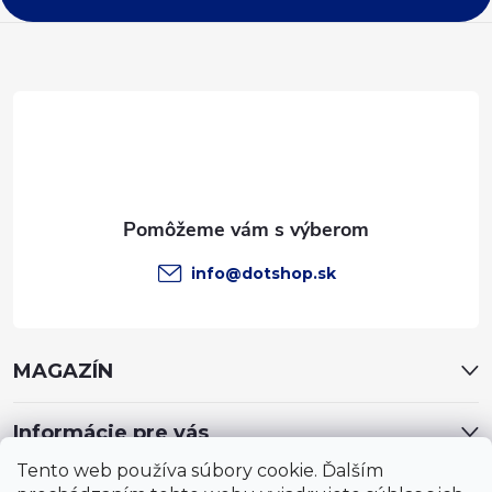
ä
t
i
e
info
@
dotshop.sk
MAGAZÍN
Informácie pre vás
Tento web používa súbory cookie. Ďalším