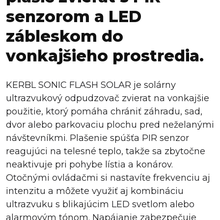
senzorom a LED
zábleskom do
vonkajšieho prostredia.
KERBL SONIC FLASH SOLAR je solárny
ultrazvukový odpudzovač zvierat na vonkajšie
použitie, ktorý pomáha chrániť záhradu, sad,
dvor alebo parkovaciu plochu pred neželanými
návštevníkmi. Plašenie spúšťa PIR senzor
reagujúci na telesné teplo, takže sa zbytočne
neaktivuje pri pohybe lístia a konárov.
Otočnými ovládačmi si nastavíte frekvenciu aj
intenzitu a môžete využiť aj kombináciu
ultrazvuku s blikajúcim LED svetlom alebo
alarmovým tónom. Napájanie zabezpečuje