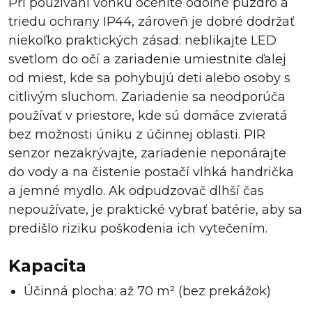
Pri používaní vonku oceníte odolné puzdro a
triedu ochrany IP44, zároveň je dobré dodržať
niekoľko praktických zásad: neblikajte LED
svetlom do očí a zariadenie umiestnite ďalej
od miest, kde sa pohybujú deti alebo osoby s
citlivým sluchom. Zariadenie sa neodporúča
používať v priestore, kde sú domáce zvieratá
bez možnosti úniku z účinnej oblasti. PIR
senzor nezakrývajte, zariadenie neponárajte
do vody a na čistenie postačí vlhká handrička
a jemné mydlo. Ak odpudzovač dlhší čas
nepoužívate, je praktické vybrať batérie, aby sa
predišlo riziku poškodenia ich vytečením.
Kapacita
Účinná plocha: až 70 m² (bez prekážok)