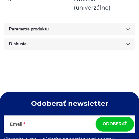
(univerzálne)
Parametre produktu
Diskusia
Odoberať newsletter
Z
ODOBERAŤ
Email
á