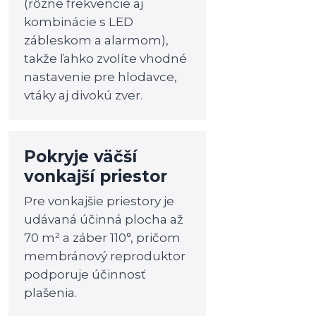
(rôzne frekvencie aj
kombinácie s LED
zábleskom a alarmom),
takže ľahko zvolíte vhodné
nastavenie pre hlodavce,
vtáky aj divokú zver.
Pokryje väčší
vonkajší priestor
Pre vonkajšie priestory je
udávaná účinná plocha až
70 m² a záber 110°, pričom
membránový reproduktor
podporuje účinnosť
plašenia.