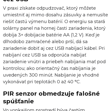
V praxi získate odpudzovač, ktorý môžete
umiestniť aj mimo dosahu zásuvky a nemusíte
riešiť častú výmenu batérií. O energiu sa stará
solárny panel na hornej časti zariadenia, ktorý
dobíja 3× dobíjacie batérie AA (1,2 V). Keď je
dlhodobo zamračené alebo prší, dá sa
zariadenie dobiť aj cez USB nabíjací kábel. Pri
nabíjaní cez USB sa odporúča nabíjať
zariadenie vnútri a priebeh nabíjania mať pod
kontrolou; ako orientačný čas nabíjania je
uvedených 300 minút. Nabíjanie je vhodné
vykonávať pri teplotách 0 až 40 °C.
PIR senzor obmedzuje falošné
spúšťanie
Vo vonkajšom prostredí býva častým