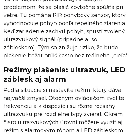
problémom, že sa plašič zbytočne spúšťa pri
vetre. Tu pomáha PIR pohybový senzor, ktorý
vyhodnocuje pohyb podľa tepelného žiarenia.
Keď zariadenie zachytí pohyb, spustí zvolený
ultrazvukový signál (prípadne aj so
zábleskom). Tým sa znižuje riziko, že bude
plašenie bežať príliš často bez reálneho „cieľa“.
Režimy plašenia: ultrazvuk, LED
záblesk aj alarm
Podľa situácie si nastavíte režim, ktorý dáva
najväčší zmysel. Otočným ovládačom zvolíte
frekvenciu a k dispozícii sú rôzne rozsahy
ultrazvuku pre rozdielne typy zvierat. Okrem
čisto ultrazvukových úrovní môžete využiť aj
režim s alarmovým tónom a LED zábleskom