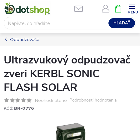
Prejsť
NÁKUPN
na
KOŠÍK
obsah
HĽADAŤ
Odpudzovače
Ultrazvukový odpudzovač
zveri KERBL SONIC
FLASH SOLAR
Podrobnosti hodnotenia
Neohodnotené
Kód:
BR-0776