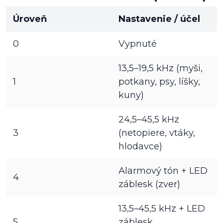
Úroveň
Nastavenie / účel
0
Vypnuté
13,5–19,5 kHz (myši,
1
potkany, psy, líšky,
kuny)
24,5–45,5 kHz
3
(netopiere, vtáky,
hlodavce)
Alarmový tón + LED
4
záblesk (zver)
13,5–45,5 kHz + LED
5
záblesk