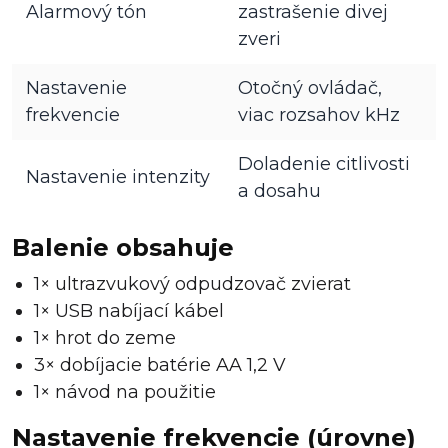
Alarmový tón
zastrašenie divej
zveri
Nastavenie
Otočný ovládač,
frekvencie
viac rozsahov kHz
Doladenie citlivosti
Nastavenie intenzity
a dosahu
Balenie obsahuje
1× ultrazvukový odpudzovač zvierat
1× USB nabíjací kábel
1× hrot do zeme
3× dobíjacie batérie AA 1,2 V
1× návod na použitie
Nastavenie frekvencie (úrovne)