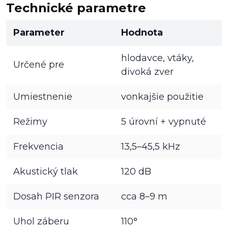
Technické parametre
Parameter
Hodnota
hlodavce, vtáky,
Určené pre
divoká zver
Umiestnenie
vonkajšie použitie
Režimy
5 úrovní + vypnuté
Frekvencia
13,5–45,5 kHz
Akustický tlak
120 dB
Dosah PIR senzora
cca 8–9 m
Uhol záberu
110°